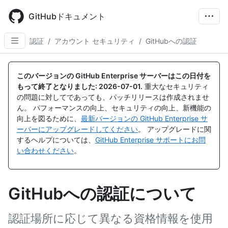
Skip
to
GitHubドキュメント
main
content
認証
/
アカウント セキュリティ
/
GitHubへの認証
このバージョンの GitHub Enterprise サーバーはこの日付を
もって終了となりました:
2026-07-01
.
重大なセキュリティ
の問題に対してであっても、パッチリリースは作成されませ
ん。 パフォーマンスの向上、セキュリティの向上、新機能の
向上を図るために、
最新バージョンの GitHub Enterprise サ
ーバーにアップグレードしてください
。 アップグレードに関
するヘルプについては、
GitHub Enterprise サポートにお問
い合わせください
。
GitHubへの認証について
認証場所に応じて異なる資格情報を使用