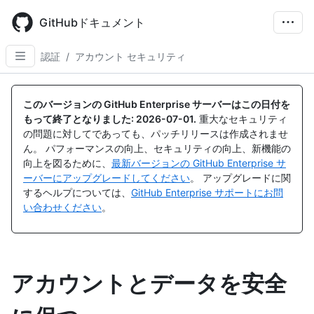
Skip
to
GitHubドキュメント
main
content
認証
/
アカウント セキュリティ
このバージョンの GitHub Enterprise サーバーはこの日付を
もって終了となりました:
2026-07-01
.
重大なセキュリティ
の問題に対してであっても、パッチリリースは作成されませ
ん。 パフォーマンスの向上、セキュリティの向上、新機能の
向上を図るために、
最新バージョンの GitHub Enterprise サ
ーバーにアップグレードしてください
。 アップグレードに関
するヘルプについては、
GitHub Enterprise サポートにお問
い合わせください
。
アカウントとデータを安全