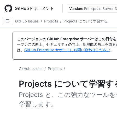
Skip
to
GitHubドキュメント
Version:
Enterprise Server 3
main
content
GitHub Issues
/
Projects
/
Projects について学習する
このバージョンの GitHub Enterprise サーバーはこの
ーマンスの向上、セキュリティの向上、新機能の向上を図る
は、
GitHub Enterprise サポートにお問い合わせください
。
GitHub Issues
/
Projects
/
Projects について学習す
Projects と、この強力なツ
学習します。