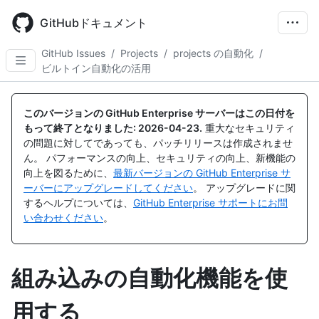
Skip
to
GitHubドキュメント
main
content
GitHub Issues
/
Projects
/
projects の自動化
/
ビルトイン自動化の活用
このバージョンの GitHub Enterprise サーバーはこの日付を
もって終了となりました:
2026-04-23
.
重大なセキュリティ
の問題に対してであっても、パッチリリースは作成されませ
ん。 パフォーマンスの向上、セキュリティの向上、新機能の
向上を図るために、
最新バージョンの GitHub Enterprise サ
ーバーにアップグレードしてください
。 アップグレードに関
するヘルプについては、
GitHub Enterprise サポートにお問
い合わせください
。
組み込みの自動化機能を使
用する