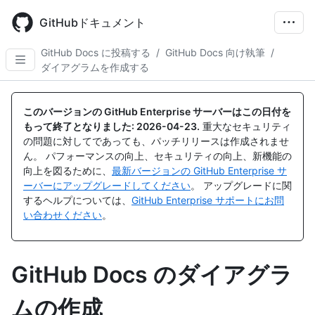
Skip
to
GitHubドキュメント
main
content
GitHub Docs に投稿する
/
GitHub Docs 向け執筆
/
ダイアグラムを作成する
このバージョンの GitHub Enterprise サーバーはこの日付を
もって終了となりました:
2026-04-23
.
重大なセキュリティ
の問題に対してであっても、パッチリリースは作成されませ
ん。 パフォーマンスの向上、セキュリティの向上、新機能の
向上を図るために、
最新バージョンの GitHub Enterprise サ
ーバーにアップグレードしてください
。 アップグレードに関
するヘルプについては、
GitHub Enterprise サポートにお問
い合わせください
。
GitHub Docs のダイアグラ
ムの作成