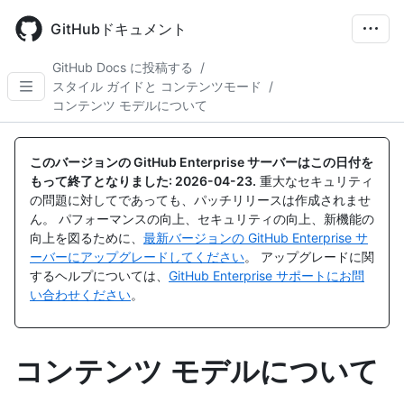
Skip
to
GitHubドキュメント
main
content
GitHub Docs に投稿する
/
スタイル ガイドと コンテンツモード
/
コンテンツ モデルについて
このバージョンの GitHub Enterprise サーバーはこの日付を
もって終了となりました:
2026-04-23
.
重大なセキュリティ
の問題に対してであっても、パッチリリースは作成されませ
ん。 パフォーマンスの向上、セキュリティの向上、新機能の
向上を図るために、
最新バージョンの GitHub Enterprise サ
ーバーにアップグレードしてください
。 アップグレードに関
するヘルプについては、
GitHub Enterprise サポートにお問
い合わせください
。
コンテンツ モデルについて