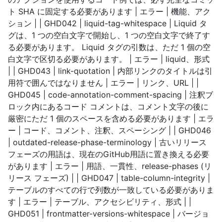
ト SHA に固定する必要があります | エラー | 機能、アク
ション | | GHD042 | liquid-tag-whitespace | Liquid タ
グは、1 つの空白文字で開始し、1 つの空白文字で終了す
る必要があります。 Liquid タグの引数は、ただ 1 個の空
白文字で区切る必要があります。 | エラー | liquid、形式
| | GHD043 | link-quotation | 内部リンクのタイトルは引
用符で囲んではなりません | エラー | リンク、URL | |
GHD045 | code-annotation-comment-spacing | 注釈ブ
ロック内にあるコード コメントは、コメント文字の後に
厳密にただ 1 個のスペースを含める必要があります | エラ
ー | コード、コメント、注釈、スペーシング | | GHD046
| outdated-release-phase-terminology | 古いリリース
フェーズの用語は、現在のGitHub用語に置き換える必要
があります | エラー | 用語、一貫性、release-phases (リ
リース フェーズ) | | GHD047 | table-column-integrity |
テーブルのすべての行で列数が一致している必要がありま
す | エラー | テーブル、アクセシビリティ、形式 | |
GHD051 | frontmatter-versions-whitespace | バージョ