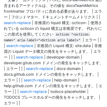
含まれるアーティクルは、その値を docsTeamMetrics
frontmatter プロパティに含める必要があります。 | エラ
ー | フロントマター、ドキュメントチームメトリクス | |
search-replace
| 非推奨の liquid 構文: octicon-
| 使用さ
れている octicon の liquid 構文は非推奨です。 代わりに
この形式を使用してください
octicon "<octicon-
| エラー | |
name>" aria-label="<Octicon aria label>"
|
search-replace
| 非推奨の Liquid 構文: site.data | 非推
奨の Liquid データ構文の発生をキャッチします。 | エラ
ー | | |
search-replace
| developer-domain |
developer.gitub.com ドメインの発生をキャッチします。
| エラー | | |
search-replace
| docs-domain |
docs.github.com ドメインの発生をキャッチします。 |
エラー | | |
search-replace
| help-domain |
help.github.com ドメインの発生をキャッチします。 | エ
ラー | | |
search-replace
| todocs-placeholder |
TODOCS プレースホルダーの発生をキャッチします。 |
エラー | |