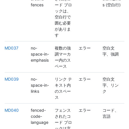
fences
ード ブロ
s (空白行)
ックは、
空白行で
囲む必要
がありま
す
MD037
no-
複数の強
エラー
空白文
space-in-
調マーカ
字、強調
emphasis
ー内のス
ペース
MD039
no-
リンク テ
エラー
空白文
space-in-
キスト内
字、リン
links
のスペー
ク
ス
MD040
fenced-
フェンス
エラー
コード、
code-
されたコ
言語
language
ード ブロ
ックは言