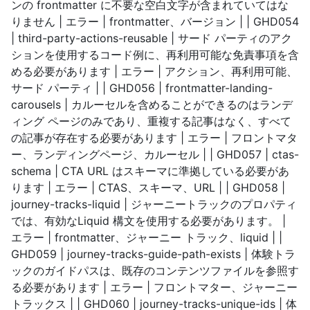
ンの frontmatter に不要な空白文字が含まれていてはな
りません | エラー | frontmatter、バージョン | | GHD054
| third-party-actions-reusable | サード パーティのアク
ションを使用するコード例に、再利用可能な免責事項を含
める必要があります | エラー | アクション、再利用可能、
サード パーティ | | GHD056 | frontmatter-landing-
carousels | カルーセルを含めることができるのはランデ
ィング ページのみであり、重複する記事はなく、すべて
の記事が存在する必要があります | エラー | フロントマタ
ー、ランディングページ、カルーセル | | GHD057 | ctas-
schema | CTA URL はスキーマに準拠している必要があ
ります | エラー | CTAS、スキーマ、URL | | GHD058 |
journey-tracks-liquid | ジャーニートラックのプロパティ
では、有効なLiquid 構文を使用する必要があります。 |
エラー | frontmatter、ジャーニー トラック、liquid | |
GHD059 | journey-tracks-guide-path-exists | 体験トラ
ックのガイドパスは、既存のコンテンツファイルを参照す
る必要があります | エラー | フロントマター、ジャーニー
トラックス | | GHD060 | journey-tracks-unique-ids | 体