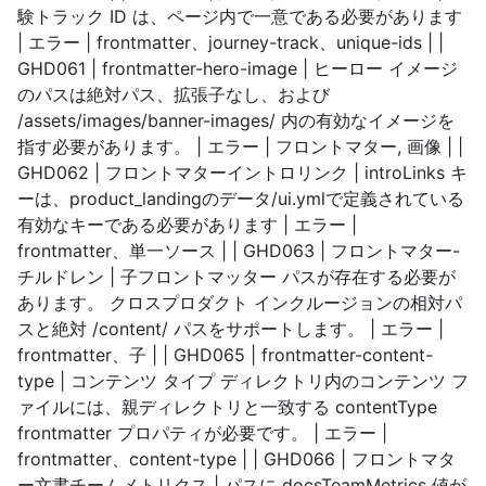
験トラック ID は、ページ内で一意である必要があります
| エラー | frontmatter、journey-track、unique-ids | |
GHD061 | frontmatter-hero-image | ヒーロー イメージ
のパスは絶対パス、拡張子なし、および
/assets/images/banner-images/ 内の有効なイメージを
指す必要があります。 | エラー | フロントマター, 画像 | |
GHD062 | フロントマターイントロリンク | introLinks キ
ーは、product_landingのデータ/ui.ymlで定義されている
有効なキーである必要があります | エラー |
frontmatter、単一ソース | | GHD063 | フロントマター-
チルドレン | 子フロントマッター パスが存在する必要が
あります。 クロスプロダクト インクルージョンの相対パ
スと絶対 /content/ パスをサポートします。 | エラー |
frontmatter、子 | | GHD065 | frontmatter-content-
type | コンテンツ タイプ ディレクトリ内のコンテンツ フ
ァイルには、親ディレクトリと一致する contentType
frontmatter プロパティが必要です。 | エラー |
frontmatter、content-type | | GHD066 | フロントマタ
ー文書チームメトリクス | パスに docsTeamMetrics 値が