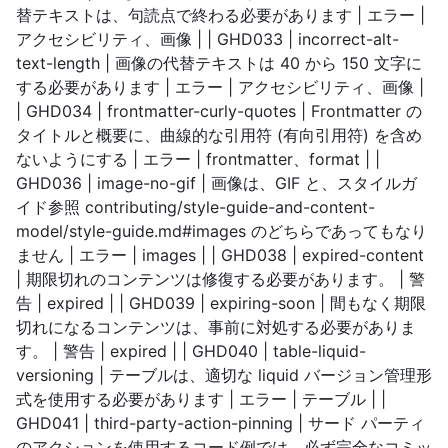
替テキストは、句読点で終わる必要があります | エラー |
アクセシビリティ、画像 | | GHD033 | incorrect-alt-
text-length | 画像の代替テキストは 40 から 150 文字に
する必要があります | エラー | アクセシビリティ、画像 |
| GHD034 | frontmatter-curly-quotes | Frontmatter の
タイトルと概要に、曲線的な引用符 (有向引用符) を含め
ないようにする | エラー | frontmatter、format | |
GHD036 | image-no-gif | 画像は、GIF と、スタイルガ
イド参照 contributing/style-guide-and-content-
model/style-guide.md#images のどちらであってもなり
ません | エラー | images | | GHD038 | expired-content
| 期限切れのコンテンツは修復する必要があります。 | 警
告 | expired | | GHD039 | expiring-soon | 間もなく期限
切れになるコンテンツは、事前に対処する必要がありま
す。 | 警告 | expired | | GHD040 | table-liquid-
versioning | テーブルは、適切な liquid バージョン管理形
式を使用する必要があります | エラー | テーブル | |
GHD041 | third-party-action-pinning | サード パーティ
のアクションを使用するコード例では、必ず完全なコミッ