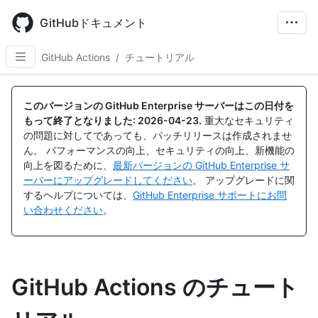
Skip
to
GitHubドキュメント
main
content
GitHub Actions
/
チュートリアル
このバージョンの GitHub Enterprise サーバーはこの日付を
もって終了となりました:
2026-04-23
.
重大なセキュリティ
の問題に対してであっても、パッチリリースは作成されませ
ん。 パフォーマンスの向上、セキュリティの向上、新機能の
向上を図るために、
最新バージョンの GitHub Enterprise サ
ーバーにアップグレードしてください
。 アップグレードに関
するヘルプについては、
GitHub Enterprise サポートにお問
い合わせください
。
GitHub Actions のチュート