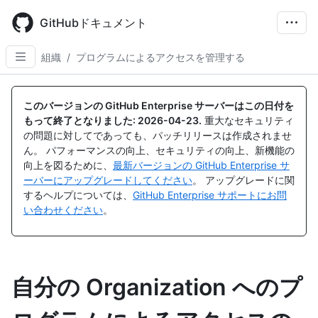
Skip
to
GitHubドキュメント
main
content
組織
/
プログラムによるアクセスを管理する
このバージョンの GitHub Enterprise サーバーはこの日付を
もって終了となりました:
2026-04-23
.
重大なセキュリティ
の問題に対してであっても、パッチリリースは作成されませ
ん。 パフォーマンスの向上、セキュリティの向上、新機能の
向上を図るために、
最新バージョンの GitHub Enterprise サ
ーバーにアップグレードしてください
。 アップグレードに関
するヘルプについては、
GitHub Enterprise サポートにお問
い合わせください
。
自分の Organization へのプ