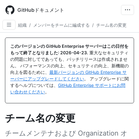
Skip
to
GitHubドキュメント
main
content
組織
/
メンバーをチームに編成する
/
チーム名の変更
このバージョンの GitHub Enterprise サーバーはこの日付を
もって終了となりました:
2026-04-23
.
重大なセキュリティ
の問題に対してであっても、パッチリリースは作成されませ
ん。 パフォーマンスの向上、セキュリティの向上、新機能の
向上を図るために、
最新バージョンの GitHub Enterprise サ
ーバーにアップグレードしてください
。 アップグレードに関
するヘルプについては、
GitHub Enterprise サポートにお問
い合わせください
。
チーム名の変更
チームメンテナおよび Organization オ