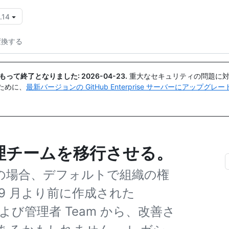
.14
{{icon}}
変換する
日付をもって終了となりました:
2026-04-23
.
重大なセキュリティの問題に対
ために、
最新バージョンの GitHub Enterprise サーバーにアップグ
理チームを移行させる。
織の場合、デフォルトで組織の権
 9 月より前に作成された
ーおよび管理者 Team から、改善さ