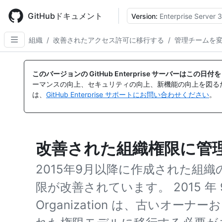
Skip
to
GitHubドキュメント
Version:
Enterprise Server 3
main
content
組織
/
改善されたアクセス許可に移行する
/
管理チームを
このバージョンの GitHub Enterprise サーバーはこの
ーマンスの向上、セキュリティの向上、新機能の向上を図る
は、
GitHub Enterprise サポートにお問い合わせください
。
改善された組織権限に管
2015年9月以降に作成された組
限が改善されています。 2015 年
Organization は、古いオーナ