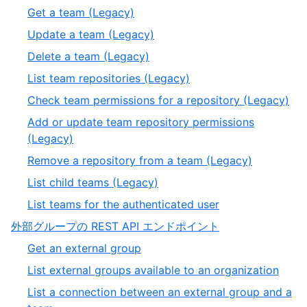
of
10
,
Get a team (Legacy)
19
of
11
,
Update a team (Legacy)
19
of
12
,
Delete a team (Legacy)
19
of
13
,
List team repositories (Legacy)
19
of
14
,
Check team permissions for a repository (Legacy)
19
of
15
Add or update team repository permissions
19
of
,
(Legacy)
19
16
,
Remove a repository from a team (Legacy)
of
17
,
List child teams (Legacy)
19
of
18
,
List teams for the authenticated user
19
of
19
,
外部グループの REST API エンドポイント
19
of
2
,
Get an external group
19
of
1
,
List external groups available to an organization
4
of
2
List a connection between an external group and a
5
of