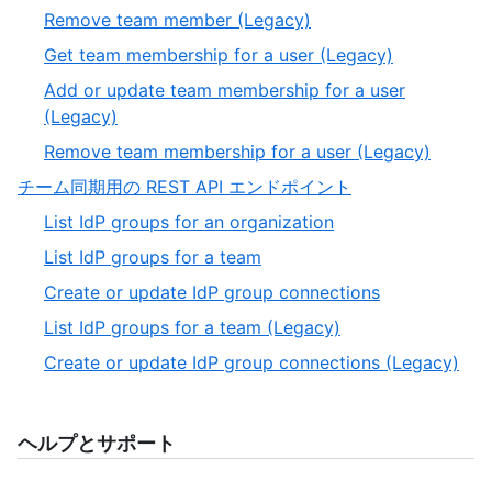
of
9
,
Remove team member (Legacy)
13
of
10
,
Get team membership for a user (Legacy)
13
of
11
Add or update team membership for a user
13
of
,
(Legacy)
13
12
,
Remove team membership for a user (Legacy)
of
13
,
チーム同期用の REST API エンドポイント
13
of
4
,
List IdP groups for an organization
13
of
1
,
List IdP groups for a team
4
of
2
,
Create or update IdP group connections
5
of
3
,
List IdP groups for a team (Legacy)
5
of
4
,
Create or update IdP group connections (Legacy)
5
of
5
5
of
5
ヘルプとサポート