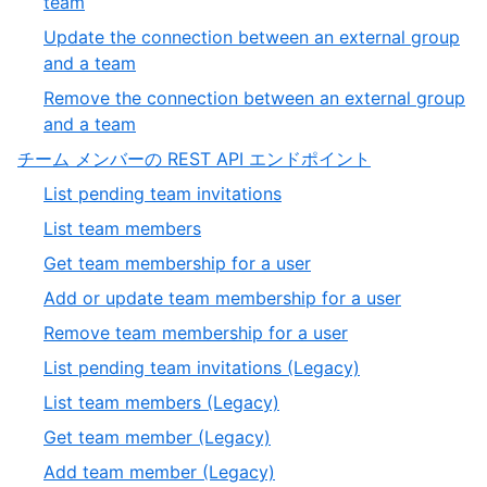
,
team
5
3
Update the connection between an external group
of
,
and a team
5
4
Remove the connection between an external group
of
,
and a team
5
5
,
チーム メンバーの REST API エンドポイント
of
3
,
List pending team invitations
5
of
1
,
List team members
4
of
2
,
Get team membership for a user
13
of
3
,
Add or update team membership for a user
13
of
4
,
Remove team membership for a user
13
of
5
,
List pending team invitations (Legacy)
13
of
6
,
List team members (Legacy)
13
of
7
,
Get team member (Legacy)
13
of
8
,
Add team member (Legacy)
13