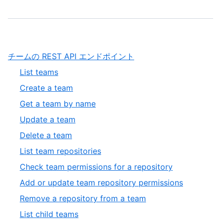
,
チームの REST API エンドポイント
1
,
List teams
of
1
,
Create a team
4
of
2
,
Get a team by name
19
of
3
,
Update a team
19
of
4
,
Delete a team
19
of
5
,
List team repositories
19
of
6
,
Check team permissions for a repository
19
of
7
,
Add or update team repository permissions
19
of
8
,
Remove a repository from a team
19
of
9
,
List child teams
19