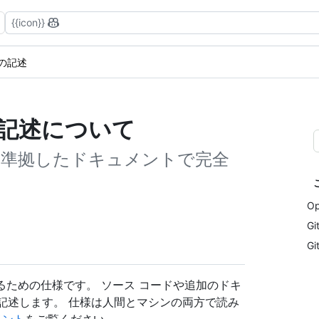
{{icon}}
I の記述
I の記述について
nAPI に準拠したドキュメントで完全
O
G
G
記述するための仕様です。 ソース コードや追加のドキ
て記述します。 仕様は人間とマシンの両方で読み