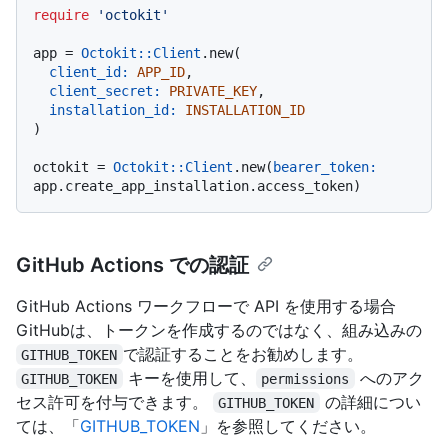
require
'octokit'
app = 
Octokit::Client
.new(

client_id:
APP_ID
,

client_secret:
PRIVATE_KEY
,

installation_id:
INSTALLATION_ID
)

octokit = 
Octokit::Client
.new(
bearer_token:
GitHub Actions での認証
GitHub Actions ワークフローで API を使用する場合
GitHubは、トークンを作成するのではなく、組み込みの
で認証することをお勧めします。
GITHUB_TOKEN
キーを使用して、
へのアク
GITHUB_TOKEN
permissions
セス許可を付与できます。
の詳細につい
GITHUB_TOKEN
ては、「
GITHUB_TOKEN
」を参照してください。