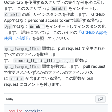
Octokit.rb を使用するスクリプトの完全な例を次に示し
ます。 このスクリプトは
をインポートし、
Octokit
の新しいインスタンスを作成します。 GitHub
Octokit
Appではなくpersonal access tokenで認証する場合は、
ではなく
をインポートしてインスタンス化
App
Octokit
します。 詳細については、このガイドの
「GitHub Appを
使用した認証」
を参照してください。
関数は、pull request で変更された
get_changed_files
すべてのファイルを取得しま
す。
関数は
comment_if_data_files_changed
関数を呼び出します。 pull request
get_changed_files
で変更されたいずれかのファイルのファイル パス
に
が含まれている場合、この関数が pull
/data/
request にコメントを付けます。
Ruby
require
"octokit"