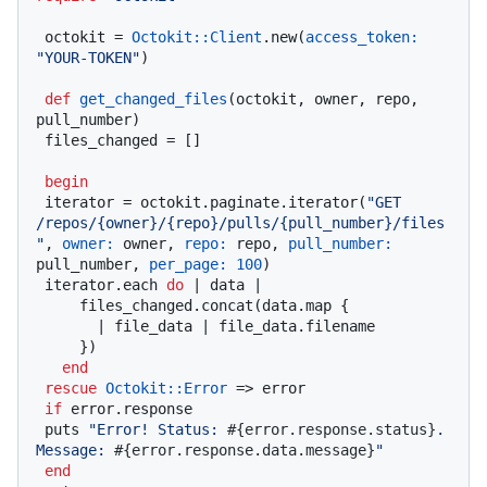
 octokit = 
Octokit::Client
.new(
access_token:
"YOUR-TOKEN"
)

def
get_changed_files
(
octokit, owner, repo, 
pull_number
)

 files_changed = []

begin
 iterator = octokit.paginate.iterator(
"GET 
/repos/{owner}/{repo}/pulls/{pull_number}/files
"
, 
owner:
 owner, 
repo:
 repo, 
pull_number:
pull_number, 
per_page:
100
)

 iterator.each 
do
 |
 data 
|

     files_changed.concat(data.map {

       |
 file_data 
| file_data.filename

     })

end
rescue
Octokit
:
:Error
 => error

if
 error.response

 puts 
"Error! Status: 
#{error.response.status}
. 
Message: 
#{error.response.data.message}
"
end