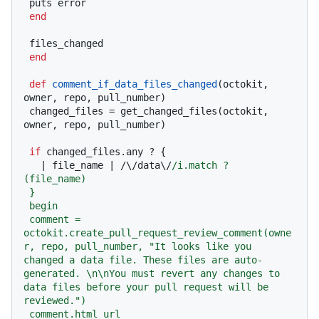
 puts error

end
 files_changed

end
def
comment_if_data_files_changed
(
octokit, 
owner, repo, pull_number
)

 changed_files = get_changed_files(octokit, 
owner, repo, pull_number)

if
 changed_files.any ? {

   |
 file_name 
| /\/data\/
/i.match ? 
(file_name)

 }

 begin

 comment = 
octokit.create_pull_request_review_comment(owne
r, repo, pull_number, "It looks like you 
changed a data file. These files are auto-
generated. \n\nYou must revert any changes to 
data files before your pull request will be 
reviewed.")

 comment.html_url
