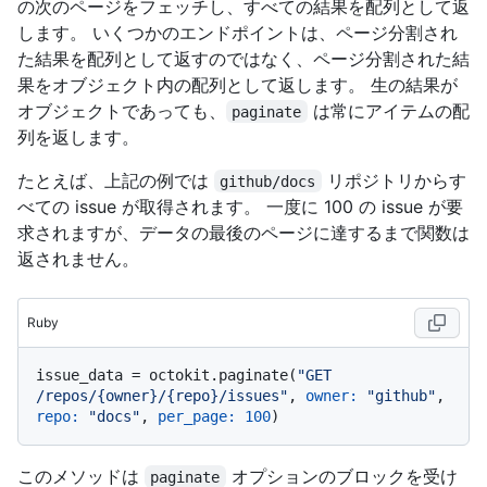
の次のページをフェッチし、すべての結果を配列として返
します。 いくつかのエンドポイントは、ページ分割され
た結果を配列として返すのではなく、ページ分割された結
果をオブジェクト内の配列として返します。 生の結果が
オブジェクトであっても、
は常にアイテムの配
paginate
列を返します。
たとえば、上記の例では
リポジトリからす
github/docs
べての issue が取得されます。 一度に 100 の issue が要
求されますが、データの最後のページに達するまで関数は
返されません。
Ruby
issue_data = octokit.paginate(
"GET 
/repos/{owner}/{repo}/issues"
, 
owner:
"github"
, 
repo:
"docs"
, 
per_page:
100
このメソッドは
オプションのブロックを受け
paginate