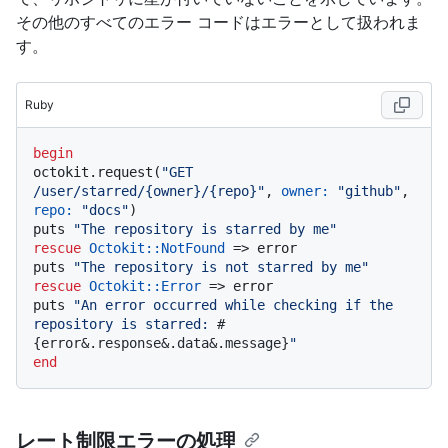
その他のすべてのエラー コードはエラーとして扱われま
す。
Ruby
begin
octokit.request(
"GET 
/user/starred/{owner}/{repo}"
, 
owner:
"github"
, 
repo:
"docs"
)

puts 
"The repository is starred by me"
rescue
Octokit
:
:NotFound
 => error

puts 
"The repository is not starred by me"
rescue
Octokit
:
:Error
 => error

puts 
"An error occurred while checking if the 
repository is starred: 
#
{error&.response&.data&.message}
"
end
レート制限エラーの処理