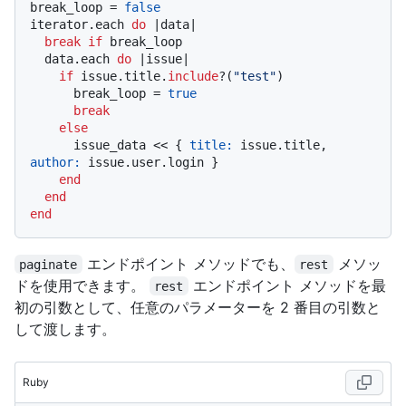
break_loop = 
false
iterator.each 
do
 |
data
|

break
if
 break_loop

  data.each 
do
 |
issue
|

if
 issue.title.
include
?(
"test"
)

      break_loop = 
true
break
else
      issue_data << { 
title:
 issue.title, 
author:
 issue.user.login }

end
end
end
エンドポイント メソッドでも、
メソッ
paginate
rest
ドを使用できます。
エンドポイント メソッドを最
rest
初の引数として、任意のパラメーターを 2 番目の引数と
して渡します。
Ruby