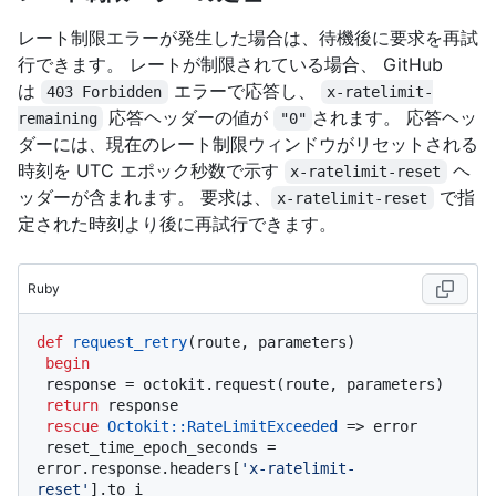
レート制限エラーが発生した場合は、待機後に要求を再試
行できます。 レートが制限されている場合、 GitHub
は
エラーで応答し、
403 Forbidden
x-ratelimit-
応答ヘッダーの値が
されます。 応答ヘッ
remaining
"0"
ダーには、現在のレート制限ウィンドウがリセットされる
時刻を UTC エポック秒数で示す
ヘ
x-ratelimit-reset
ッダーが含まれます。 要求は、
で指
x-ratelimit-reset
定された時刻より後に再試行できます。
Ruby
def
request_retry
(
route, parameters
)

begin
 response = octokit.request(route, parameters)

return
 response

rescue
Octokit
:
:RateLimitExceeded
 => error

 reset_time_epoch_seconds = 
error.response.headers[
'x-ratelimit-
reset'
].to_i
