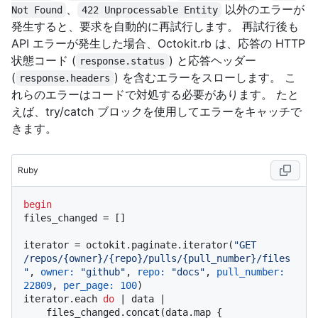
、
以外のエラーが
Not Found
422 Unprocessable Entity
発生すると、要求を自動的に再試行します。 再試行後も
API エラーが発生した場合、Octokit.rb は、応答の HTTP
状態コード (
) と応答ヘッダー
response.status
(
) を含むエラーをスローします。 こ
response.headers
れらのエラーはコードで対処する必要があります。 たと
えば、try/catch ブロックを使用してエラーをキャッチで
きます。
Ruby
begin
files_changed = []

iterator = octokit.paginate.iterator(
"GET 
/repos/{owner}/{repo}/pulls/{pull_number}/files
"
, 
owner:
"github"
, 
repo:
"docs"
, 
pull_number:
22809
, 
per_page:
100
)

iterator.each 
do
 |
 data 
|

    files_changed.concat(data.map {
