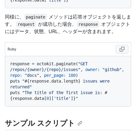
{response.data[
'title'
]}
"
同様に、
メソッドは応答オブジェクトを返しま
paginate
す。
が成功した場合、
オブジェクト
request
response
にはデータ、状態、URL、ヘッダーが含まれます。
Ruby
response = octokit.paginate(
"GET 
/repos/{owner}/{repo}/issues"
, 
owner:
"github"
, 
repo:
"docs"
, 
per_page:
100
)

puts 
"
#{response.data.length}
 issues were 
returned"
puts 
"The title of the first issue is: 
#
{response.data[
0
][
'title'
]}
"
サンプル スクリプト