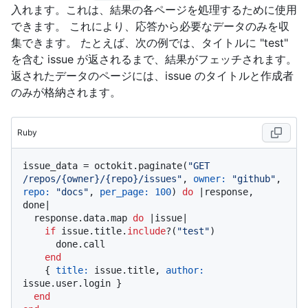
入れます。これは、結果の各ページを処理するために使用
できます。 これにより、応答から必要なデータのみを収
集できます。 たとえば、次の例では、タイトルに "test"
を含む issue が返されるまで、結果がフェッチされます。
返されたデータのページには、issue のタイトルと作成者
のみが格納されます。
Ruby
issue_data = octokit.paginate(
"GET 
/repos/{owner}/{repo}/issues"
, 
owner:
"github"
, 
repo:
"docs"
, 
per_page:
100
) 
do
 |
response, 
done
|

  response.data.map 
do
 |
issue
|

if
 issue.title.
include
?(
"test"
)

      done.call

end
    { 
title:
 issue.title, 
author:
issue.user.login }

end