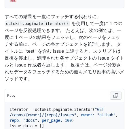
end
すべての結果を一度にフェッチする代わりに、
を使用して一度に 1 つの
octokit.paginate.iterator()
ページを反復処理できます。 たとえば、次の例では、一
度に 1 ページの結果をフェッチし、次のページをフェッ
チする前に、ページの各オブジェクトを処理します。 タ
イトルに "test" を含む issue に達すると、スクリプトは
反復を停止し、処理された各オブジェクトの issue タイト
ルと issue 作成者を返します。 反復子は、ページ分割さ
れたデータをフェッチするための最もメモリ効率の高いメ
ソッドです。
Ruby
iterator = octokit.paginate.iterator(
"GET 
/repos/{owner}/{repo}/issues"
, 
owner:
"github"
, 
repo:
"docs"
, 
per_page:
100
)

issue_data = []
