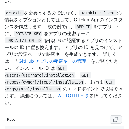
い。
を必要とするのではなく、
の
octokit
Octokit::Client
情報をオプションとして渡して、GitHub Appのインスタ
ンスを作成します。 次の例では、
をアプリ ID
APP_ID
に、
をアプリの秘密キーに、
PRIVATE_KEY
を代わりに認証するアプリのインスト
INSTALLATION_ID
ールの ID に置き換えます。 アプリの ID を見つけて、ア
プリの設定ページで秘密キーを生成できます。 詳しく
は、「
GitHub アプリの秘密キーの管理
」をご覧くださ
い。 インストール ID は
GET 
、
/users/{username}/installation
GET 
、または
/repos/{owner}/{repo}/installation
GET 
のエンドポイントで取得でき
/orgs/{org}/installation
ます。 詳細については、
AUTOTITLE を
参照してくださ
い。
Ruby