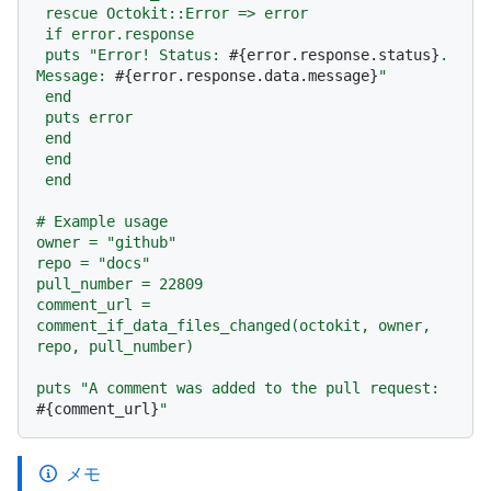
 rescue Octokit::Error => error

 if error.response

 puts "Error! Status: 
#{error.response.status}
. 
Message: 
#{error.response.data.message}
"

 end

 puts error

 end

 end

 end

# Example usage

owner = "github"

repo = "docs"

pull_number = 22809

comment_url = 
comment_if_data_files_changed(octokit, owner, 
repo, pull_number)

puts "A comment was added to the pull request: 
#{comment_url}
メモ