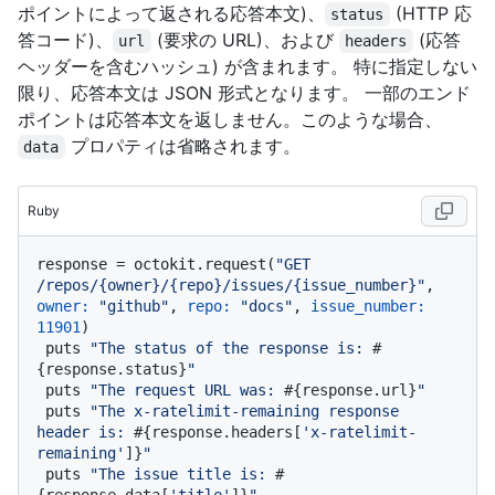
ポイントによって返される応答本文)、
(HTTP 応
status
答コード)、
(要求の URL)、および
(応答
url
headers
ヘッダーを含むハッシュ) が含まれます。 特に指定しない
限り、応答本文は JSON 形式となります。 一部のエンド
ポイントは応答本文を返しません。このような場合、
プロパティは省略されます。
data
Ruby
response = octokit.request(
"GET 
/repos/{owner}/{repo}/issues/{issue_number}"
, 
owner:
"github"
, 
repo:
"docs"
, 
issue_number:
11901
)

 puts 
"The status of the response is: 
#
{response.status}
"
 puts 
"The request URL was: 
#{response.url}
"
 puts 
"The x-ratelimit-remaining response 
header is: 
#{response.headers[
'x-ratelimit-
remaining'
]}
"
 puts 
"The issue title is: 
#