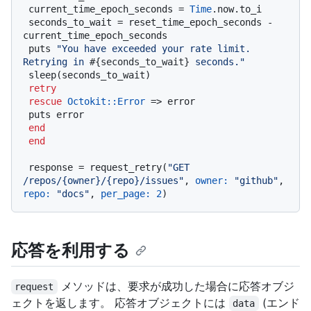
 current_time_epoch_seconds = 
Time
.now.to_i

 seconds_to_wait = reset_time_epoch_seconds - 
current_time_epoch_seconds

 puts 
"You have exceeded your rate limit. 
Retrying in 
#{seconds_to_wait}
 seconds."
 sleep(seconds_to_wait)

retry
rescue
Octokit
:
:Error
 => error

 puts error

end
end
 response = request_retry(
"GET 
/repos/{owner}/{repo}/issues"
, 
owner:
"github"
, 
repo:
"docs"
, 
per_page:
2
応答を利用する
メソッドは、要求が成功した場合に応答オブジ
request
ェクトを返します。 応答オブジェクトには
(エンド
data