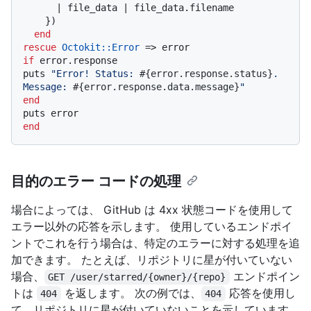
      |
 file_data 
| file_data.filename

    })

end
rescue
Octokit
:
:Error
if
 error.response

puts 
"Error! Status: 
#{error.response.status}
. 
Message: 
#{error.response.data.message}
"
end
end
目的のエラー コードの処理
場合によっては、 GitHub は 4xx 状態コードを使用して
エラー以外の応答を示します。 使用しているエンドポイ
ントでこれを行う場合は、特定のエラーに対する処理を追
加できます。 たとえば、リポジトリに星が付いていない
場合、
エンドポイン
GET /user/starred/{owner}/{repo}
トは
を返します。 次の例では、
応答を使用し
404
404
て、リポジトリに星が付いていないことを示しています。