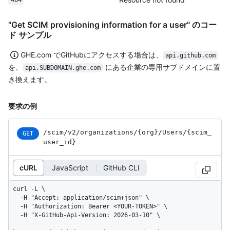
404
"Get SCIM provisioning information for a user" のコー
ド サンプル
GHE.com でGitHubにアクセスする場合は、
api.github.com
を、
にある企業の専用サブドメインに置
api.SUBDOMAIN.ghe.com
き換えます。
要求の例
/scim
/v2
/organizations
/{org}
/Users
/{scim_
GET
user_
id}
cURL
JavaScript
GitHub CLI
curl -L \

  -H "Accept: application/scim+json" \

  -H "Authorization: Bearer <YOUR-TOKEN>" \

  -H "X-GitHub-Api-Version: 2026-03-10" \
