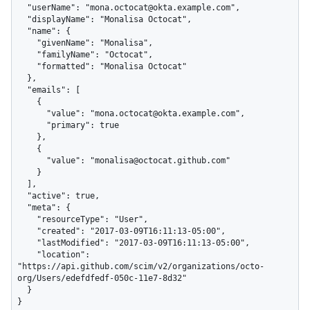
  "userName": "mona.octocat@okta.example.com",

  "displayName": "Monalisa Octocat",

  "name": {

    "givenName": "Monalisa",

    "familyName": "Octocat",

    "formatted": "Monalisa Octocat"

  },

  "emails": [

    {

      "value": "mona.octocat@okta.example.com",

      "primary": true

    },

    {

      "value": "monalisa@octocat.github.com"

    }

  ],

  "active": true,

  "meta": {

    "resourceType": "User",

    "created": "2017-03-09T16:11:13-05:00",

    "lastModified": "2017-03-09T16:11:13-05:00",

    "location": 
"https://api.github.com/scim/v2/organizations/octo-
org/Users/edefdfedf-050c-11e7-8d32"

  }

}