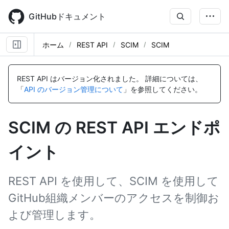
Skip
to
GitHubドキュメント
main
content
ホーム
REST API
SCIM
SCIM
名
名
名
名
名
名
名
名
名
名
名
名
名
名
名
名
前,
前,
前,
前,
前,
前,
前,
前,
前,
前,
前,
前,
前,
前,
前,
前,
REST API はバージョン化されました。
詳細については、
タ
タ
タ
タ
タ
タ
タ
タ
タ
タ
タ
タ
タ
タ
タ
タ
「
API のバージョン管理について
」を参照してください。
イ
イ
イ
イ
イ
イ
イ
イ
イ
イ
イ
イ
イ
イ
イ
イ
プ,
プ,
プ,
プ,
プ,
プ,
プ,
プ,
プ,
プ,
プ,
プ,
プ,
プ,
プ,
プ,
説
説
説
説
説
説
説
説
説
説
説
説
説
説
説
説
SCIM の REST API エンドポ
明
明
明
明
明
明
明
明
明
明
明
明
明
明
明
明
イント
REST API を使用して、SCIM を使用して
GitHub組織メンバーのアクセスを制御お
よび管理します。