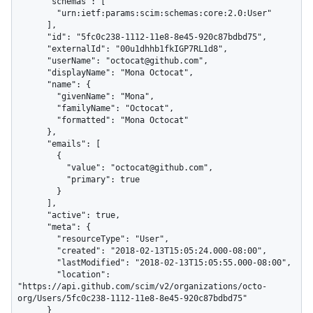
      "schemas": [

        "urn:ietf:params:scim:schemas:core:2.0:User"

      ],

      "id": "5fc0c238-1112-11e8-8e45-920c87bdbd75",

      "externalId": "00u1dhhb1fkIGP7RL1d8",

      "userName": "octocat@github.com",

      "displayName": "Mona Octocat",

      "name": {

        "givenName": "Mona",

        "familyName": "Octocat",

        "formatted": "Mona Octocat"

      },

      "emails": [

        {

          "value": "octocat@github.com",

          "primary": true

        }

      ],

      "active": true,

      "meta": {

        "resourceType": "User",

        "created": "2018-02-13T15:05:24.000-08:00",

        "lastModified": "2018-02-13T15:05:55.000-08:00",

        "location": 
"https://api.github.com/scim/v2/organizations/octo-
org/Users/5fc0c238-1112-11e8-8e45-920c87bdbd75"

      }
