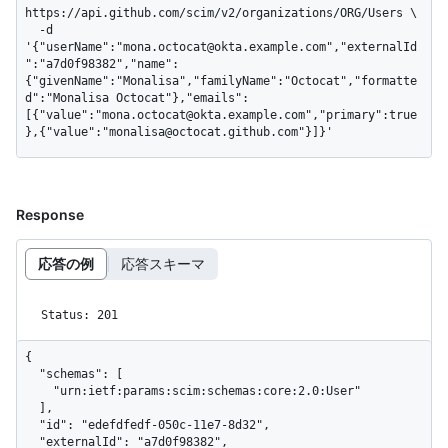
https://api.github.com/scim/v2/organizations/ORG/Users \

  -d 
'{"userName":"mona.octocat@okta.example.com","externalId
":"a7d0f98382","name":
{"givenName":"Monalisa","familyName":"Octocat","formatte
d":"Monalisa Octocat"},"emails":
[{"value":"mona.octocat@okta.example.com","primary":true
},{"value":"monalisa@octocat.github.com"}]}'
Response
応答の例
応答スキーマ
Status: 201
{

  "schemas": [

    "urn:ietf:params:scim:schemas:core:2.0:User"

  ],

  "id": "edefdfedf-050c-11e7-8d32",

  "externalId": "a7d0f98382",
