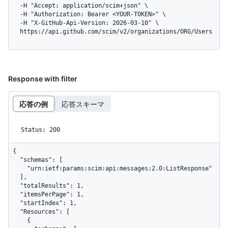
  -H "Accept: application/scim+json" \

  -H "Authorization: Bearer <YOUR-TOKEN>" \

  -H "X-GitHub-Api-Version: 2026-03-10" \

  https://api.github.com/scim/v2/organizations/ORG/Users
Response with filter
応答の例
応答スキーマ
Status: 200
{

  "schemas": [

    "urn:ietf:params:scim:api:messages:2.0:ListResponse"

  ],

  "totalResults": 1,

  "itemsPerPage": 1,

  "startIndex": 1,

  "Resources": [

    {
