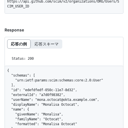
https://api.github.com/scim/v2/organizations/ORG/Users/S
CIM_USER_ID
Response
応答の例
応答スキーマ
Status: 200
{

  "schemas": [

    "urn:ietf:params:scim:schemas:core:2.0:User"

  ],

  "id": "edefdfedf-050c-11e7-8d32",

  "externalId": "a7d0f98382",

  "userName": "mona.octocat@okta.example.com",

  "displayName": "Monalisa Octocat",

  "name": {

    "givenName": "Monalisa",

    "familyName": "Octocat",

    "formatted": "Monalisa Octocat"
