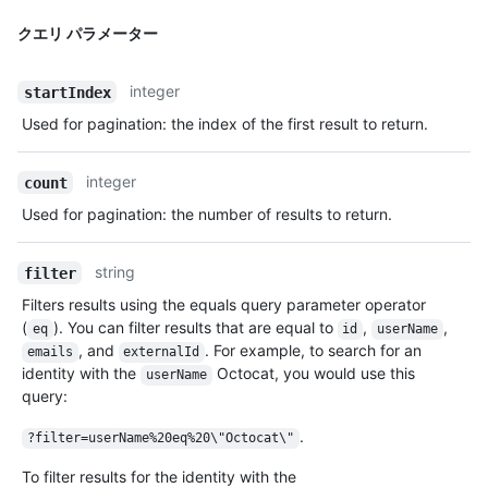
クエリ パラメーター
integer
startIndex
Used for pagination: the index of the first result to return.
integer
count
Used for pagination: the number of results to return.
string
filter
Filters results using the equals query parameter operator
(
). You can filter results that are equal to
,
,
eq
id
userName
, and
. For example, to search for an
emails
externalId
identity with the
Octocat, you would use this
userName
query:
.
?filter=userName%20eq%20\"Octocat\"
To filter results for the identity with the