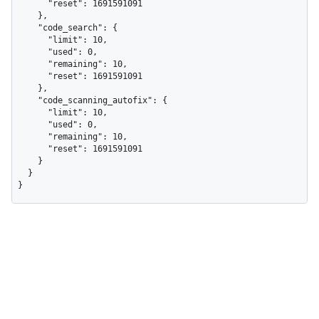
      "reset": 1691591091

    },

    "code_search": {

      "limit": 10,

      "used": 0,

      "remaining": 10,

      "reset": 1691591091

    },

    "code_scanning_autofix": {

      "limit": 10,

      "used": 0,

      "remaining": 10,

      "reset": 1691591091

    }

  }

}
ヘルプとサポート