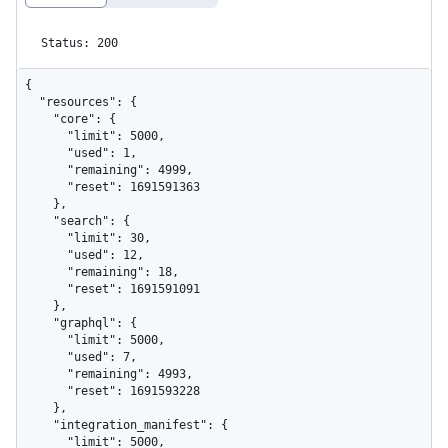
Status: 200
{

  "resources": {

    "core": {

      "limit": 5000,

      "used": 1,

      "remaining": 4999,

      "reset": 1691591363

    },

    "search": {

      "limit": 30,

      "used": 12,

      "remaining": 18,

      "reset": 1691591091

    },

    "graphql": {

      "limit": 5000,

      "used": 7,

      "remaining": 4993,

      "reset": 1691593228

    },

    "integration_manifest": {

      "limit": 5000,
