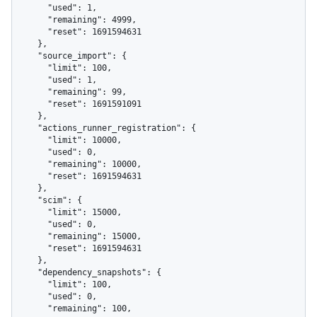
      "used": 1,

      "remaining": 4999,

      "reset": 1691594631

    },

    "source_import": {

      "limit": 100,

      "used": 1,

      "remaining": 99,

      "reset": 1691591091

    },

    "actions_runner_registration": {

      "limit": 10000,

      "used": 0,

      "remaining": 10000,

      "reset": 1691594631

    },

    "scim": {

      "limit": 15000,

      "used": 0,

      "remaining": 15000,

      "reset": 1691594631

    },

    "dependency_snapshots": {

      "limit": 100,

      "used": 0,

      "remaining": 100,
