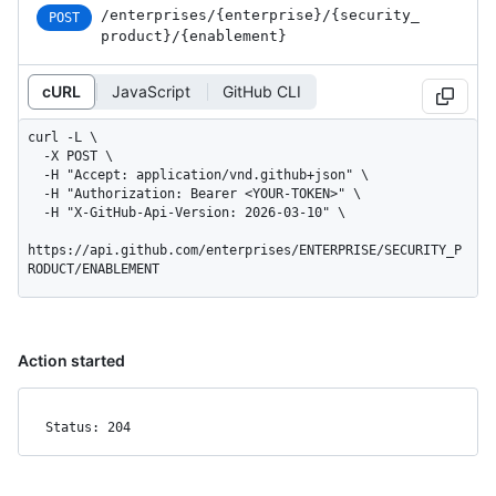
/enterprises
/{enterprise}
/{security_
POST
product}
/{enablement}
cURL
JavaScript
GitHub CLI
curl -L \

  -X POST \

  -H "Accept: application/vnd.github+json" \

  -H "Authorization: Bearer <YOUR-TOKEN>" \

  -H "X-GitHub-Api-Version: 2026-03-10" \

https://api.github.com/enterprises/ENTERPRISE/SECURITY_P
RODUCT/ENABLEMENT
Action started
Status: 204