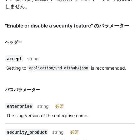
しません。
"Enable or disable a security feature" のパラメーター
ヘッダー
string
accept
Setting to
is recommended.
application/vnd.github+json
パスパラメーター
string
必須
enterprise
The slug version of the enterprise name.
string
必須
security_product