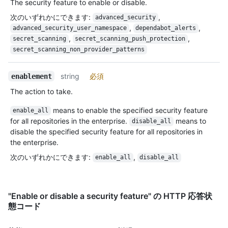
The security feature to enable or disable.
次のいずれかにできます
:
,
advanced_security
,
,
advanced_security_user_namespace
dependabot_alerts
,
,
secret_scanning
secret_scanning_push_protection
secret_scanning_non_provider_patterns
string
必須
enablement
The action to take.
means to enable the specified security feature
enable_all
for all repositories in the enterprise.
means to
disable_all
disable the specified security feature for all repositories in
the enterprise.
次のいずれかにできます
:
,
enable_all
disable_all
"Enable or disable a security feature" の HTTP 応答状
態コード