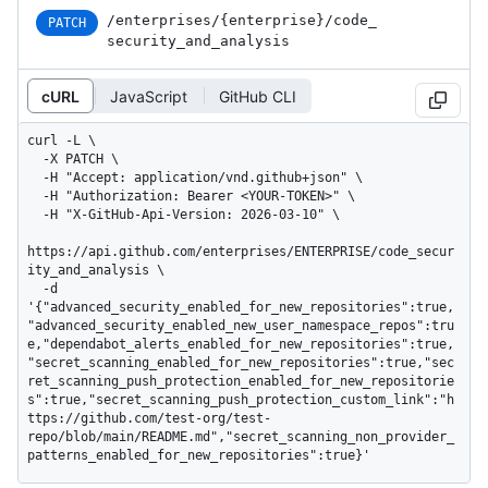
/enterprises
/{enterprise}
/code_
PATCH
security_
and_
analysis
cURL
JavaScript
GitHub CLI
curl -L \

  -X PATCH \

  -H "Accept: application/vnd.github+json" \

  -H "Authorization: Bearer <YOUR-TOKEN>" \

  -H "X-GitHub-Api-Version: 2026-03-10" \

https://api.github.com/enterprises/ENTERPRISE/code_secur
ity_and_analysis \

  -d 
'{"advanced_security_enabled_for_new_repositories":true,
"advanced_security_enabled_new_user_namespace_repos":tru
e,"dependabot_alerts_enabled_for_new_repositories":true,
"secret_scanning_enabled_for_new_repositories":true,"sec
ret_scanning_push_protection_enabled_for_new_repositorie
s":true,"secret_scanning_push_protection_custom_link":"h
ttps://github.com/test-org/test-
repo/blob/main/README.md","secret_scanning_non_provider_
patterns_enabled_for_new_repositories":true}'