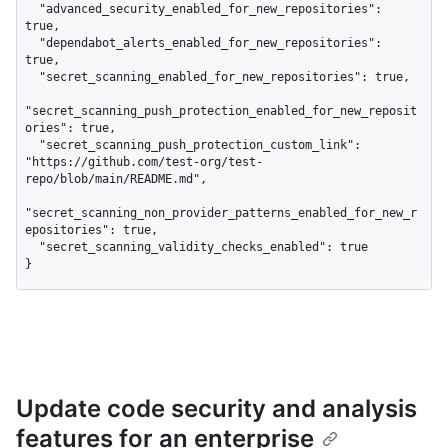
  "advanced_security_enabled_for_new_repositories": 
true,

  "dependabot_alerts_enabled_for_new_repositories": 
true,

  "secret_scanning_enabled_for_new_repositories": true,

"secret_scanning_push_protection_enabled_for_new_reposit
ories": true,

  "secret_scanning_push_protection_custom_link": 
"https://github.com/test-org/test-
repo/blob/main/README.md",

"secret_scanning_non_provider_patterns_enabled_for_new_r
epositories": true,

  "secret_scanning_validity_checks_enabled": true

}
Update code security and analysis
features for an enterprise