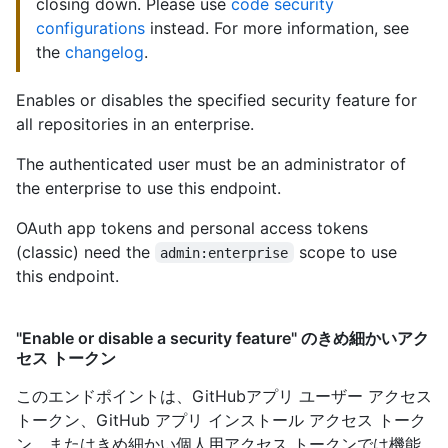
closing down. Please use
code security
configurations
instead. For more information, see
the
changelog
.
Enables or disables the specified security feature for
all repositories in an enterprise.
The authenticated user must be an administrator of
the enterprise to use this endpoint.
OAuth app tokens and personal access tokens
(classic) need the
scope to use
admin:enterprise
this endpoint.
"Enable or disable a security feature" のきめ細かいアク
セス トークン
このエンドポイントは、GitHubアプリ ユーザー アクセス
トークン、GitHub アプリ インストール アクセス トーク
ン、またはきめ細かい個人用アクセス トークンでは機能