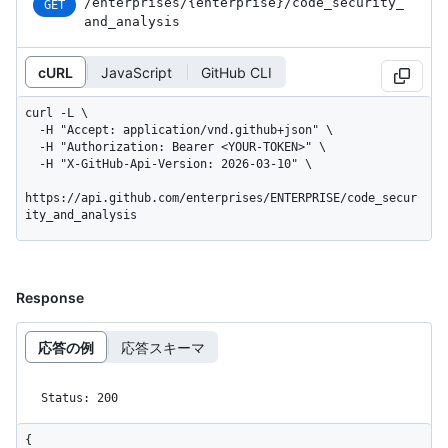
/enterprises
/{enterprise}
/code_
security_
GET
and_
analysis
cURL
JavaScript
GitHub CLI
curl -L \

  -H "Accept: application/vnd.github+json" \

  -H "Authorization: Bearer <YOUR-TOKEN>" \

  -H "X-GitHub-Api-Version: 2026-03-10" \

https://api.github.com/enterprises/ENTERPRISE/code_secur
ity_and_analysis
Response
応答の例
応答スキーマ
Status: 200
{
