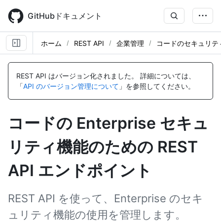
Skip
to
GitHubドキュメント
main
content
ホーム
REST API
企業管理
コードのセキュリテ
名
名
名
名
名
名
名
前,
前,
前,
前,
前,
前,
前,
REST API はバージョン化されました。
詳細については、
タ
タ
タ
タ
タ
タ
タ
「
API のバージョン管理について
」を参照してください。
イ
イ
イ
イ
イ
イ
イ
プ,
プ,
プ,
プ,
プ,
プ,
プ,
説
説
説
説
説
説
説
コードの Enterprise セキュ
明
明
明
明
明
明
明
リティ機能のための REST
API エンドポイント
REST API を使って、Enterprise のセキ
ュリティ機能の使用を管理します。