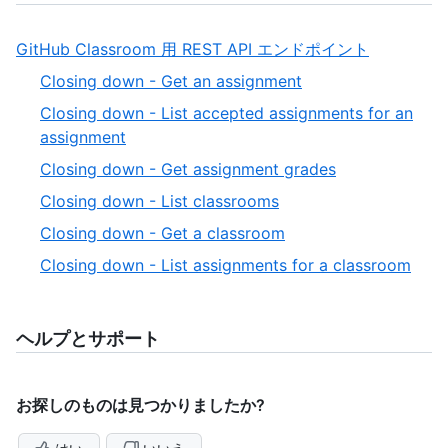
,
GitHub Classroom 用 REST API エンドポイント
1
,
Closing down - Get an assignment
of
1
Closing down - List accepted assignments for an
1
of
,
assignment
6
2
,
Closing down - Get assignment grades
of
3
,
Closing down - List classrooms
6
of
4
,
Closing down - Get a classroom
6
of
5
,
Closing down - List assignments for a classroom
6
of
6
6
of
6
ヘルプとサポート
お探しのものは見つかりましたか?