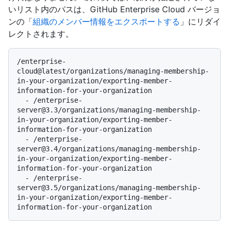
いリスト内のパスは、GitHub Enterprise Cloud バージョ
ンの「
組織のメンバー情報をエクスポートする
」にリダイ
レクトされます。
/enterprise-
cloud@latest/organizations/managing-membership-
in-your-organization/exporting-member-
information-for-your-organization

  - /enterprise-
server@3.3/organizations/managing-membership-
in-your-organization/exporting-member-
information-for-your-organization

  - /enterprise-
server@3.4/organizations/managing-membership-
in-your-organization/exporting-member-
information-for-your-organization

  - /enterprise-
server@3.5/organizations/managing-membership-
in-your-organization/exporting-member-