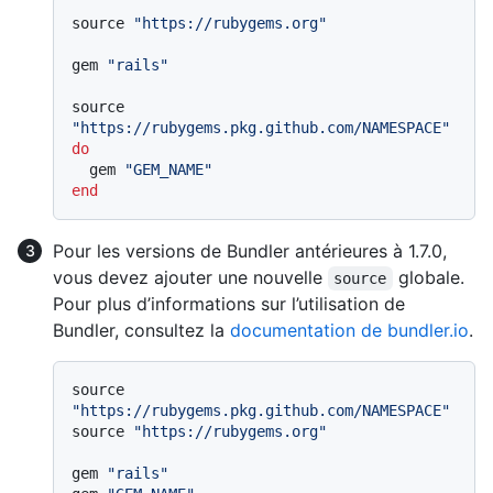
source 
"https://rubygems.org"
gem 
"rails"
source 
"https://rubygems.pkg.github.com/NAMESPACE"
do
  gem 
"GEM_NAME"
end
Pour les versions de Bundler antérieures à 1.7.0,
vous devez ajouter une nouvelle
globale.
source
Pour plus d’informations sur l’utilisation de
Bundler, consultez la
documentation de bundler.io
.
source 
"https://rubygems.pkg.github.com/NAMESPACE"
source 
"https://rubygems.org"
gem 
"rails"