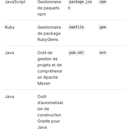
JavaScript
Gestionnaire
package.jso
npm
de paquets
n
npm
Ruby
Gestionnaire
Gemfile
gem
de package
RubyGems
Java
Outil de
pom.xml
mvn
gestion de
projets et de
compréhensi
on Apache
Maven
Java
Outil
d’automatisat
ion de
construction
Gradle pour
Java