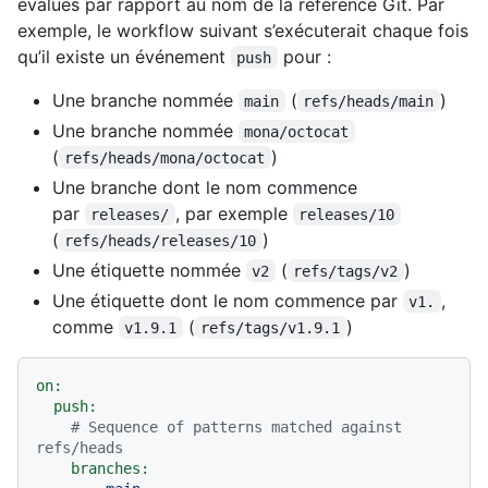
évalués par rapport au nom de la référence Git. Par
exemple, le workflow suivant s’exécuterait chaque fois
qu’il existe un événement
pour :
push
Une branche nommée
(
)
main
refs/heads/main
Une branche nommée
mona/octocat
(
)
refs/heads/mona/octocat
Une branche dont le nom commence
par
, par exemple
releases/
releases/10
(
)
refs/heads/releases/10
Une étiquette nommée
(
)
v2
refs/tags/v2
Une étiquette dont le nom commence par
,
v1.
comme
(
)
v1.9.1
refs/tags/v1.9.1
on:
push:
# Sequence of patterns matched against 
refs/heads
branches: