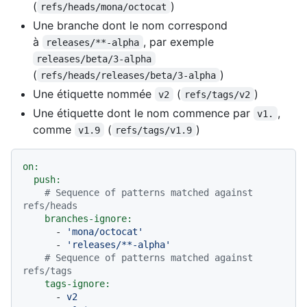
(
)
refs/heads/mona/octocat
Une branche dont le nom correspond
à
, par exemple
releases/**-alpha
releases/beta/3-alpha
(
)
refs/heads/releases/beta/3-alpha
Une étiquette nommée
(
)
v2
refs/tags/v2
Une étiquette dont le nom commence par
,
v1.
comme
(
)
v1.9
refs/tags/v1.9
on:
push:
# Sequence of patterns matched against 
refs/heads
branches-ignore:
-
'mona/octocat'
-
'releases/**-alpha'
# Sequence of patterns matched against 
refs/tags
tags-ignore:
-
v2