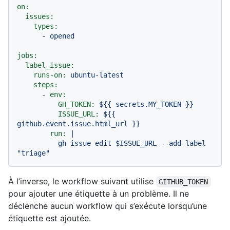
on:
issues:
types:
-
opened
jobs:
label_issue:
runs-on:
ubuntu-latest
steps:
-
env:
GH_TOKEN:
${{
secrets.MY_TOKEN
}}
ISSUE_URL:
${{
github.event.issue.html_url
}}
run:
|

          gh issue edit $ISSUE_URL --add-label 
À l’inverse, le workflow suivant utilise
GITHUB_TOKEN
pour ajouter une étiquette à un problème. Il ne
déclenche aucun workflow qui s’exécute lorsqu’une
étiquette est ajoutée.