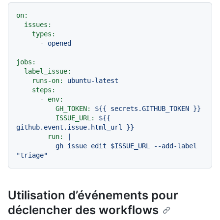
on:
issues:
types:
-
opened
jobs:
label_issue:
runs-on:
ubuntu-latest
steps:
-
env:
GH_TOKEN:
${{
secrets.GITHUB_TOKEN
}}
ISSUE_URL:
${{
github.event.issue.html_url
}}
run:
|

          gh issue edit $ISSUE_URL --add-label 
Utilisation d’événements pour
déclencher des workflows