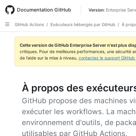
Skip
to
Documentation GitHub
Version: 
Enterprise Ser
main
content
GitHub Actions
/
Exécuteurs hébergés par GitHub
/
À prop
Cette version de GitHub Enterprise Server n'est plus dis
critiques. Pour de meilleures performances, une sécurité a
de l’aide sur la mise à niveau,
contactez le support GitHub 
À propos des exécuteur
GitHub propose des machines vi
exécuter les workflows. La machi
environnement d'outils, de pack
utilisables par GitHub Actions.