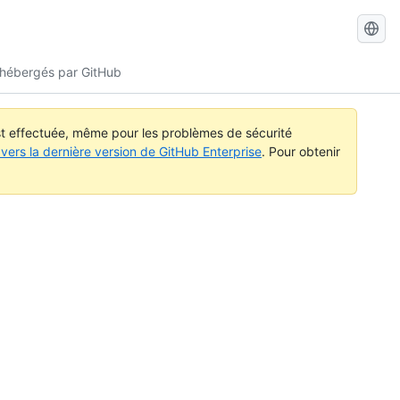
Recherch
dans
 hébergés par GitHub
GitHub
Docs
est effectuée, même pour les problèmes de sécurité
vers la dernière version de GitHub Enterprise
. Pour obtenir