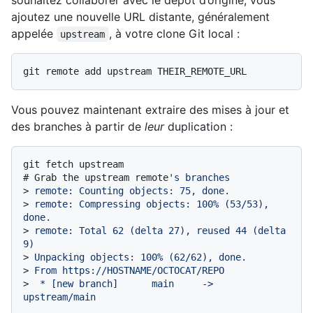
souhaitez collaborer avec le dépôt d’origine, vous
ajoutez une nouvelle URL distante, généralement
appelée
, à votre clone Git local :
upstream
Vous pouvez maintenant extraire des mises à jour et
des branches à partir de
leur
duplication :
# 
Grab the upstream remote
's branches
> 
remote: Counting objects: 75, done.
> 
remote: Compressing objects: 100% (53/53), 
done.
> 
remote: Total 62 (delta 27), reused 44 (delta 
9)
> 
Unpacking objects: 100% (62/62), done.
> 
From https://HOSTNAME/OCTOCAT/REPO
> 
 * [new branch]      main     -> 
upstream/main