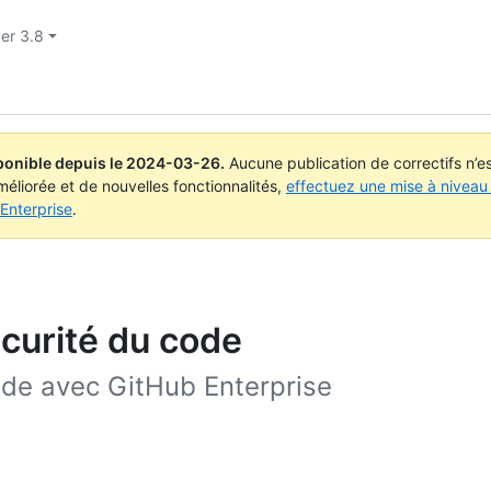
ver 3.8
ponible depuis le
2024-03-26
.
Aucune publication de correctifs n’
méliorée et de nouvelles fonctionnalités,
effectuez une mise à niveau 
Enterprise
.
écurité du code
ode avec GitHub Enterprise