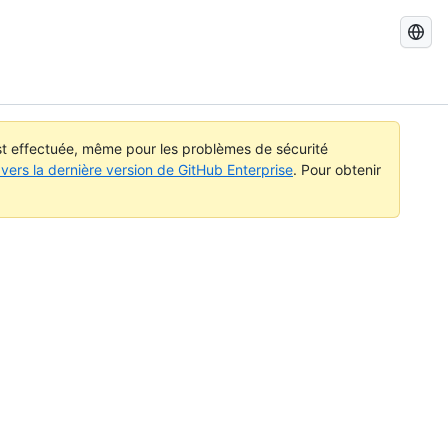
Recherch
dans
GitHub
Docs
est effectuée, même pour les problèmes de sécurité
vers la dernière version de GitHub Enterprise
. Pour obtenir