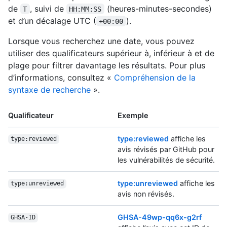
de
, suivi de
(heures-minutes-secondes)
T
HH:MM:SS
et d’un décalage UTC (
).
+00:00
Lorsque vous recherchez une date, vous pouvez
utiliser des qualificateurs supérieur à, inférieur à et de
plage pour filtrer davantage les résultats. Pour plus
d’informations, consultez «
Compréhension de la
syntaxe de recherche
».
Qualificateur
Exemple
type:reviewed
affiche les
type:reviewed
avis révisés par GitHub pour
les vulnérabilités de sécurité.
type:unreviewed
affiche les
type:unreviewed
avis non révisés.
GHSA-49wp-qq6x-g2rf
GHSA-ID