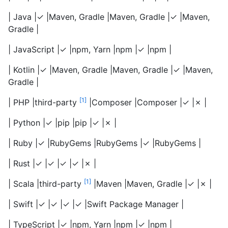
| Java |✓ |Maven, Gradle |Maven, Gradle |✓ |Maven,
Gradle |
| JavaScript |✓ |npm, Yarn |npm |✓ |npm |
| Kotlin |✓ |Maven, Gradle |Maven, Gradle |✓ |Maven,
Gradle |
1
| PHP |third-party
|Composer |Composer |✓ |✗ |
| Python |✓ |pip |pip |✓ |✗ |
| Ruby |✓ |RubyGems |RubyGems |✓ |RubyGems |
| Rust |✓ |✓ |✓ |✓ |✗ |
1
| Scala |third-party
|Maven |Maven, Gradle |✓ |✗ |
| Swift |✓ |✓ |✓ |✓ |Swift Package Manager |
| TypeScript |✓ |npm, Yarn |npm |✓ |npm |