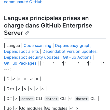
communauté GitHub
.
Langues principales prises en
charge dans GitHub Enterprise
Server
| Langue |
Code scanning
|
Dependency graph,
Dependabot alerts
|
Dependabot version updates,
Dependabot security updates
|
GitHub Actions
|
GitHub Packages
| | :----| :---- :| :---- :| :---- :| :---- :| :-
--- :|
| C |✓ |✗ |✗ |✓ |✗ |
| C++ |✓ |✗ |✗ |✓ |✗ |
| C# |✓ |
CLI |
CLI |✓ |
CLI |
dotnet
dotnet
dotnet
| Go |✓ |Go modules |Go modules |✓ |✗ |