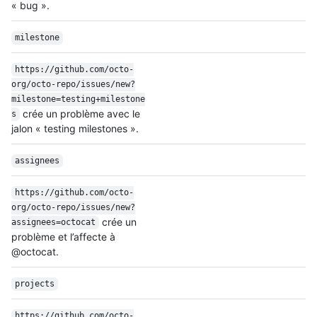
« bug ».
milestone
https:/
/
github.com/
octo-
org/
octo-repo/
issues/
new?
milestone=testing+milestone
crée un problème avec le
s
jalon « testing milestones ».
assignees
https:/
/
github.com/
octo-
org/
octo-repo/
issues/
new?
crée un
assignees=octocat
problème et l’affecte à
@octocat.
projects
https:/
/
github.com/
octo-