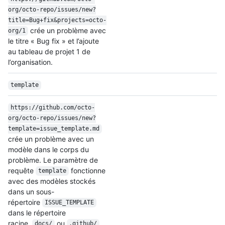
org/
octo-repo/
issues/
new?
title=Bug+fix&projects=octo-
crée un problème avec
org/
1
le titre « Bug fix » et l’ajoute
au tableau de projet 1 de
l’organisation.
template
https:/
/
github.com/
octo-
org/
octo-repo/
issues/
new?
template=issue_template.md
crée un problème avec un
modèle dans le corps du
problème. Le paramètre de
requête
fonctionne
template
avec des modèles stockés
dans un sous-
répertoire
ISSUE_TEMPLATE
dans le répertoire
racine,
ou
docs/
.github/