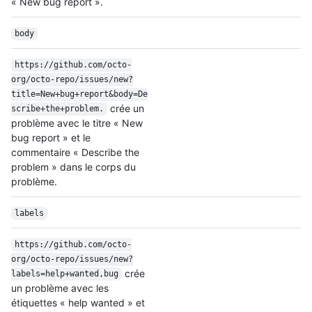
« New bug report ».
body
https:/
/
github.com/
octo-
org/
octo-repo/
issues/
new?
title=New+bug+report&body=De
crée un
scribe+the+problem.
problème avec le titre « New
bug report » et le
commentaire « Describe the
problem » dans le corps du
problème.
labels
https:/
/
github.com/
octo-
org/
octo-repo/
issues/
new?
crée
labels=help+wanted,bug
un problème avec les
étiquettes « help wanted » et