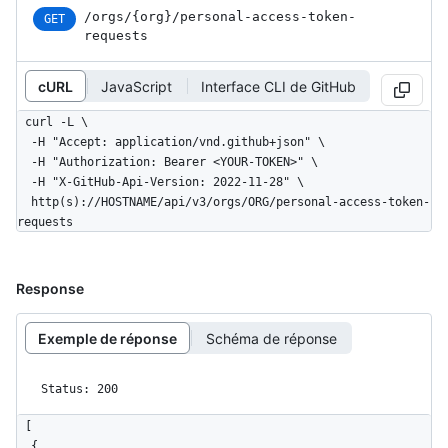
/orgs
/{org}
/personal-access-token-
GET
requests
cURL
JavaScript
Interface CLI de GitHub
curl -L \

  -H "Accept: application/vnd.github+json" \

  -H "Authorization: Bearer <YOUR-TOKEN>" \

  -H "X-GitHub-Api-Version: 2022-11-28" \

  http(s)://HOSTNAME/api/v3/orgs/ORG/personal-access-token-
requests
Response
Exemple de réponse
Schéma de réponse
Status: 200
[

  {
