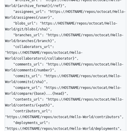
World/{archive_format}{/ref}",

    "assignees_url": "https://HOSTNAME/repos/octocat/Hello-
World/assignees{/user}",

    "blobs_url": "https://HOSTNAME/repos/octocat/Hello-
World/git/blobs{/sha}",

    "branches_url": "https://HOSTNAME/repos/octocat/Hello-
World/branches{/branch}",

    "collaborators_url": 
"https://HOSTNAME/repos/octocat/Hello-
World/collaborators{/collaborator}",

    "comments_url": "https://HOSTNAME/repos/octocat/Hello-
World/comments{/number}",

    "commits_url": "https://HOSTNAME/repos/octocat/Hello-
World/commits{/sha}",

    "compare_url": "https://HOSTNAME/repos/octocat/Hello-
World/compare/{base}...{head}",

    "contents_url": "https://HOSTNAME/repos/octocat/Hello-
World/contents/{+path}",

    "contributors_url": 
"https://HOSTNAME/repos/octocat/Hello-World/contributors",

    "deployments_url": 
"https://HOSTNAME/repos/octocat/Hello-World/deployments",
