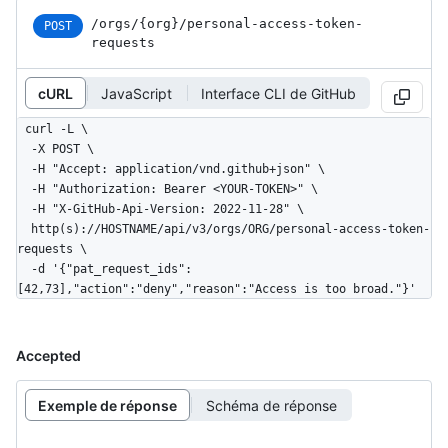
/orgs
/{org}
/personal-access-token-
POST
requests
cURL
JavaScript
Interface CLI de GitHub
curl -L \

  -X POST \

  -H "Accept: application/vnd.github+json" \

  -H "Authorization: Bearer <YOUR-TOKEN>" \

  -H "X-GitHub-Api-Version: 2022-11-28" \

  http(s)://HOSTNAME/api/v3/orgs/ORG/personal-access-token-
requests \

  -d '{"pat_request_ids":
[42,73],"action":"deny","reason":"Access is too broad."}'
Accepted
Exemple de réponse
Schéma de réponse