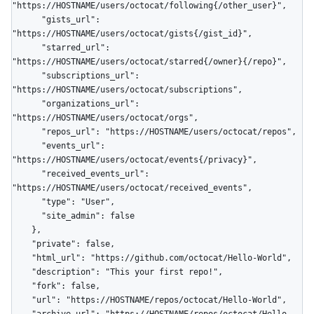
"https://HOSTNAME/users/octocat/following{/other_user}",

      "gists_url": 
"https://HOSTNAME/users/octocat/gists{/gist_id}",

      "starred_url": 
"https://HOSTNAME/users/octocat/starred{/owner}{/repo}",

      "subscriptions_url": 
"https://HOSTNAME/users/octocat/subscriptions",

      "organizations_url": 
"https://HOSTNAME/users/octocat/orgs",

      "repos_url": "https://HOSTNAME/users/octocat/repos",

      "events_url": 
"https://HOSTNAME/users/octocat/events{/privacy}",

      "received_events_url": 
"https://HOSTNAME/users/octocat/received_events",

      "type": "User",

      "site_admin": false

    },

    "private": false,

    "html_url": "https://github.com/octocat/Hello-World",

    "description": "This your first repo!",

    "fork": false,

    "url": "https://HOSTNAME/repos/octocat/Hello-World",

    "archive_url": "https://HOSTNAME/repos/octocat/Hello-