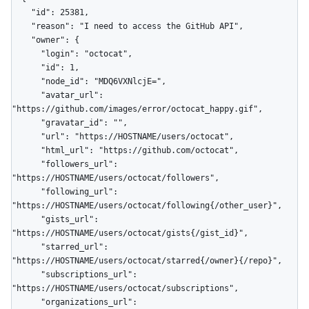
    "id": 25381,

    "reason": "I need to access the GitHub API",

    "owner": {

      "login": "octocat",

      "id": 1,

      "node_id": "MDQ6VXNlcjE=",

      "avatar_url": 
"https://github.com/images/error/octocat_happy.gif",

      "gravatar_id": "",

      "url": "https://HOSTNAME/users/octocat",

      "html_url": "https://github.com/octocat",

      "followers_url": 
"https://HOSTNAME/users/octocat/followers",

      "following_url": 
"https://HOSTNAME/users/octocat/following{/other_user}",

      "gists_url": 
"https://HOSTNAME/users/octocat/gists{/gist_id}",

      "starred_url": 
"https://HOSTNAME/users/octocat/starred{/owner}{/repo}",

      "subscriptions_url": 
"https://HOSTNAME/users/octocat/subscriptions",

      "organizations_url": 