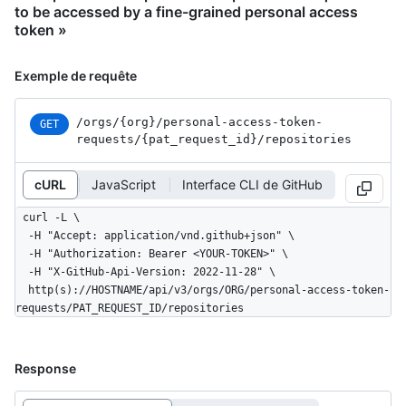
to be accessed by a fine-grained personal access
token »
Exemple de requête
/orgs
/{org}
/personal-access-token-
GET
requests
/{pat_
request_
id}
/repositories
cURL
JavaScript
Interface CLI de GitHub
curl -L \

  -H "Accept: application/vnd.github+json" \

  -H "Authorization: Bearer <YOUR-TOKEN>" \

  -H "X-GitHub-Api-Version: 2022-11-28" \

  http(s)://HOSTNAME/api/v3/orgs/ORG/personal-access-token-
requests/PAT_REQUEST_ID/repositories
Response