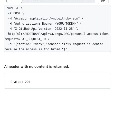
curl -L \

  -X POST \

  -H "Accept: application/vnd.github+json" \

  -H "Authorization: Bearer <YOUR-TOKEN>" \

  -H "X-GitHub-Api-Version: 2022-11-28" \

  http(s)://HOSTNAME/api/v3/orgs/ORG/personal-access-token-
requests/PAT_REQUEST_ID \

  -d '{"action":"deny","reason":"This request is denied 
because the access is too broad."}'
A header with no content is returned.
Status: 204