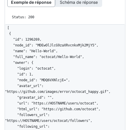
Exemple de réponse
Schéma de réponse
Status: 200
[

  {

    "id": 1296269,

    "node_id": "MDEwOlJlcG9zaXRvcnkxMjk2MjY5",

    "name": "Hello-World",

    "full_name": "octocat/Hello-World",

    "owner": {

      "login": "octocat",

      "id": 1,

      "node_id": "MDQ6VXNlcjE=",

      "avatar_url": 
"https://github.com/images/error/octocat_happy.gif",

      "gravatar_id": "",

      "url": "https://HOSTNAME/users/octocat",

      "html_url": "https://github.com/octocat",

      "followers_url": 
"https://HOSTNAME/users/octocat/followers",

      "following_url": 