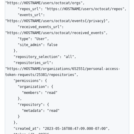
"https://HOSTNAME/users/octocat/orgs",

      "repos_url": "https://HOSTNAME/users/octocat/repos",

      "events_url": 
"https://HOSTNAME/users/octocat/events{/privacy}",

      "received_events_url": 
"https://HOSTNAME/users/octocat/received_events",

      "type": "User",

      "site_admin": false

    },

    "repository_selection": "all",

    "repositories_url": 
"https://HOSTNAME/organizations/652551/personal-access-
token-requests/25381/repositories",

    "permissions": {

      "organization": {

        "members": "read"

      },

      "repository": {

        "metadata": "read"

      }

    },

    "created_at": "2023-05-16T08:47:09.000-07:00",
