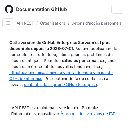
Skip
to
Documentation GitHub
main
content
API REST
/
Organisations
/
Jetons d'accès personnels
Nom, Type,
Nom, Type,
Nom, Type,
Nom, Type,
Nom, Type,
Nom, Type,
Nom, Type,
Nom, Type,
Nom, Type,
Nom, Type,
Nom, Type,
Nom, Type,
Nom, Type,
Nom, Type,
Nom, Type,
Nom, Type,
Nom, Type,
Nom, Type,
Nom, Type,
Nom, Type,
Nom, Type,
Nom, Type,
Nom, Type,
Nom, Type,
Description
Description
Description
Description
Description
Description
Description
Description
Description
Description
Description
Description
Description
Description
Description
Description
Description
Description
Description
Description
Description
Description
Description
Description
Cette version de GitHub Enterprise Server n'est plus
disponible depuis le
2026-07-01
.
Aucune publication de
correctifs n’est effectuée, même pour les problèmes de
sécurité critiques. Pour de meilleures performances, une
sécurité améliorée et de nouvelles fonctionnalités,
effectuez une mise à niveau vers la dernière version de
GitHub Enterprise
. Pour obtenir de l’aide sur la mise à
niveau,
contactez le support GitHub Enterprise
.
L’API REST est maintenant versionnée.
Pour plus
d’informations, consultez «
À propos des versions de l’API
».