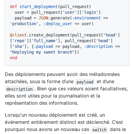
def
start_deployment
(
pull_request
)

  user = pull_request[
'user'
][
'login'
]

  payload = 
JSON
.generate(
:environment
 => 
'production'
, 
:deploy_user
 => user)

@client
.create_deployment(pull_request[
'head'
]
[
'repo'
][
'full_name'
], pull_request[
'head'
]
[
'sha'
], {
:payload
 => payload, 
:description
 => 
"Deploying my sweet branch"
end
Des déploiements peuvent avoir des métadonnées
attachées, sous la forme d’une
et d’une
payload
. Bien que ces valeurs soient facultatives,
description
elles sont utiles pour la journalisation et la
représentation des informations.
Lorsqu'un nouveau déploiement est créé, un
événement entièrement distinct est déclenché. C’est
pourquoi nous avons un nouveau cas
dans le
switch