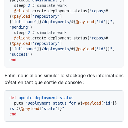
{payload[
'environment'
]}
"
  sleep 
2
# simulate work
@client
.create_deployment_status(
"repos/
#
{
@payload
[
'repository'
]
[
'full_name'
]}
/deployments/
#{
@payload
[
'id'
]}
"
, 
'pending'
)

  sleep 
2
# simulate work
@client
.create_deployment_status(
"repos/
#
{
@payload
[
'repository'
]
[
'full_name'
]}
/deployments/
#{
@payload
[
'id'
]}
"
, 
'success'
end
Enfin, nous allons simuler le stockage des informations
d’état en tant que sortie de console :
def
update_deployment_status
  puts 
"Deployment status for 
#{
@payload
[
'id'
]}
is 
#{
@payload
[
'state'
]}
"
end