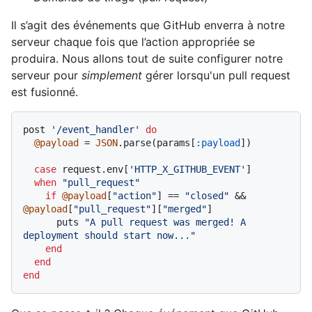
Il s’agit des événements que GitHub enverra à notre
serveur chaque fois que l’action appropriée se
produira. Nous allons tout de suite configurer notre
serveur pour
simplement
gérer lorsqu'un pull request
est fusionné.
post 
'/event_handler'
do
@payload
 = 
JSON
.parse(params[
:payload
])

case
 request.env[
'HTTP_X_GITHUB_EVENT'
]

when
"pull_request"
if
@payload
[
"action"
] == 
"closed"
 && 
@payload
[
"pull_request"
][
"merged"
]

      puts 
"A pull request was merged! A 
deployment should start now..."
end
end
end