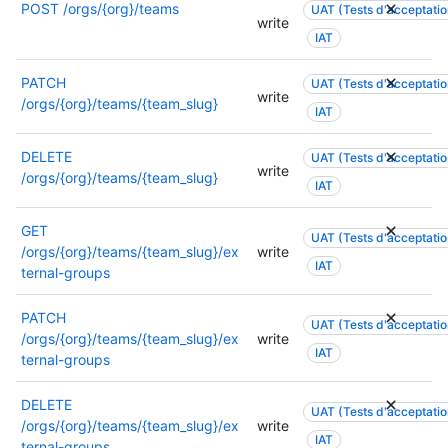
POST
/orgs/{org}/teams
a
UAT (Tests d'acceptation
r
n
o
write
t
l
IAT
s
r
i
e
s
m
o
s
PATCH
u
a
UAT (Tests d'acceptation
n
write
a
/orgs/{org}/teams/{team_slug}
r
t
IAT
s
u
l
i
s
t
e
o
DELETE
u
UAT (Tests d'acceptation
o
s
n
write
/orgs/{org}/teams/{team_slug}
r
r
IAT
a
s
l
i
u
s
e
s
t
GET
u
UAT (Tests d'acceptation
s
a
o
/orgs/{org}/teams/{team_slug}/ex
write
r
a
IAT
t
r
ternal-groups
l
u
i
i
e
t
o
s
s
PATCH
o
UAT (Tests d'acceptation
n
a
a
/orgs/{org}/teams/{team_slug}/ex
write
r
s
IAT
t
u
ternal-groups
i
,
i
t
s
c
o
o
DELETE
a
UAT (Tests d'acceptation
o
n
r
/orgs/{org}/teams/{team_slug}/ex
write
t
n
s
IAT
i
ternal-groups