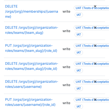
t
o
s
e
n
o
DELETE
n
UAT (Tests d'acceptation
a
a
a
r
/orgs/{org}/memberships/{userna
write
p
t
u
i
IAT
i
me}
e
i
t
s
s
u
o
o
o
a
DELETE
/orgs/{org}/organization-
UAT (Tests d'acceptation
t
n
r
n
write
t
roles/teams/{team_slug}
ê
p
i
IAT
.
i
t
e
s
o
r
u
a
PUT
/orgs/{org}/organization-
UAT (Tests d'acceptation
n
e
write
t
t
roles/teams/{team_slug}/{role_id}
p
IAT
u
ê
i
e
t
t
o
u
DELETE
/orgs/{org}/organization-
i
UAT (Tests d'acceptation
r
n
write
t
roles/teams/{team_slug}/{role_id}
l
e
p
IAT
ê
i
u
e
t
s
t
u
DELETE
/orgs/{org}/organization-
UAT (Tests d'acceptation
r
é
write
i
t
roles/users/{username}
e
IAT
e
l
ê
u
.
i
t
t
PUT
/orgs/{org}/organization-
P
UAT (Tests d'acceptation
s
r
write
i
roles/users/{username}/{role_id}
o
é
e
IAT
l