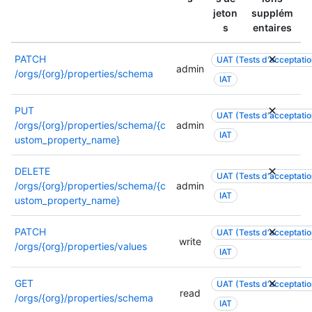
o
e
s
jeton
supplém
t
n
u
a
s
entaires
r
s
t
t
e
,
ê
i
u
PATCH
UAT (Tests d'acceptation
c
t
o
admin
t
/orgs/{org}/properties/schema
o
IAT
r
n
i
n
e
p
l
s
u
e
PUT
UAT (Tests d'acceptation
i
u
t
u
/orgs/{org}/properties/schema/{c
admin
s
l
IAT
i
t
ustom_property_name}
é
t
l
ê
e
e
i
t
DELETE
.
UAT (Tests d'acceptation
z
s
r
/orgs/{org}/properties/schema/{c
admin
P
l
IAT
é
e
ustom_property_name}
o
a
e
u
u
d
.
t
PATCH
UAT (Tests d'acceptation
r
o
P
write
i
/orgs/{org}/properties/values
p
c
IAT
o
l
l
u
u
i
u
m
GET
UAT (Tests d'acceptation
r
s
s
read
e
/orgs/{org}/properties/schema
p
é
IAT
d
n