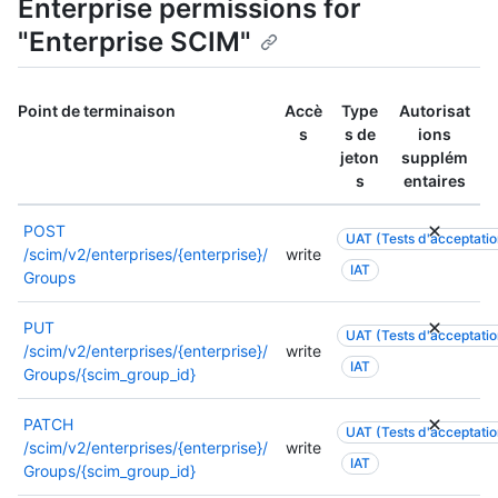
Enterprise permissions for
"Enterprise SCIM"
Point de terminaison
Accè
Type
Autorisat
s
s de
ions
jeton
supplém
s
entaires
POST
UAT (Tests d'acceptation
/scim/v2/enterprises/{enterprise}/
write
IAT
Groups
PUT
UAT (Tests d'acceptation
/scim/v2/enterprises/{enterprise}/
write
IAT
Groups/{scim_group_id}
PATCH
UAT (Tests d'acceptation
/scim/v2/enterprises/{enterprise}/
write
IAT
Groups/{scim_group_id}