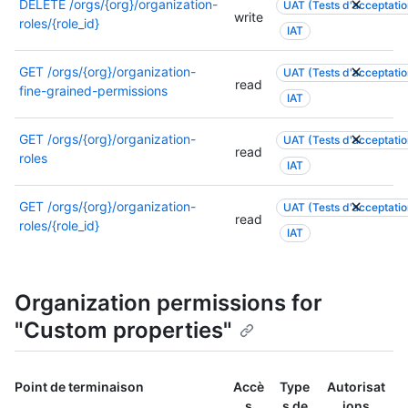
DELETE
/orgs/{org}/organization-
a
UAT (Tests d'acceptation
t
n
u
i
write
roles/{role_id}
u
i
.
IAT
n
s
t
o
e
e
r
n
GET
/orgs/{org}/organization-
a
UAT (Tests d'acceptation
s
e
read
s
fine-grained-permissions
u
,
IAT
a
s
t
o
u
u
r
u
GET
/orgs/{org}/organization-
t
UAT (Tests d'acceptation
r
e
u
read
roles
o
l
IAT
a
n
r
e
u
e
i
s
GET
/orgs/{org}/organization-
t
a
UAT (Tests d'acceptation
s
read
a
roles/{role_id}
o
u
IAT
a
u
r
t
t
t
i
r
i
o
s
e
o
r
Organization permissions for
a
a
n
i
t
u
"Custom properties"
p
s
i
t
e
a
o
o
u
t
n
r
Point de terminaison
Accè
Type
Autorisat
t
i
p
i
s
s de
ions
ê