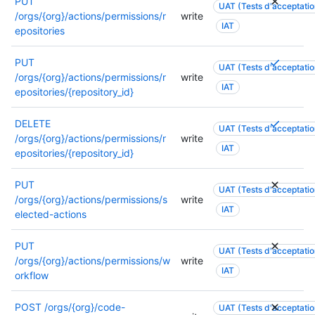
PUT
UAT (Tests d'acceptation
/orgs/{org}/actions/permissions/r
write
IAT
epositories
P
PUT
UAT (Tests d'acceptation
l
/orgs/{org}/actions/permissions/r
write
IAT
u
epositories/{repository_id}
s
i
P
DELETE
UAT (Tests d'acceptation
e
l
/orgs/{org}/actions/permissions/r
write
IAT
u
u
epositories/{repository_id}
r
s
s
i
PUT
UAT (Tests d'acceptation
a
e
/orgs/{org}/actions/permissions/s
write
u
IAT
u
elected-actions
t
r
o
s
PUT
UAT (Tests d'acceptation
r
a
/orgs/{org}/actions/permissions/w
write
i
u
IAT
orkflow
s
t
a
o
POST
/orgs/{org}/code-
UAT (Tests d'acceptation
t
r