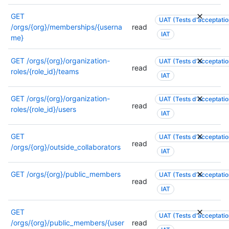
e
o
n
d
r
GET
n
UAT (Tests d'acceptation
a
e
m
/orgs/{org}/memberships/{userna
read
.
i
t
IAT
i
me}
s
e
n
o
r
a
GET
/orgs/{org}/organization-
UAT (Tests d'acceptation
n
m
read
i
roles/{role_id}/teams
.
i
IAT
s
n
o
a
GET
/orgs/{org}/organization-
UAT (Tests d'acceptation
n
read
i
roles/{role_id}/users
.
IAT
s
o
GET
UAT (Tests d'acceptation
n
read
/orgs/{org}/outside_collaborators
.
IAT
GET
/orgs/{org}/public_members
UAT (Tests d'acceptation
read
IAT
GET
UAT (Tests d'acceptation
/orgs/{org}/public_members/{user
read