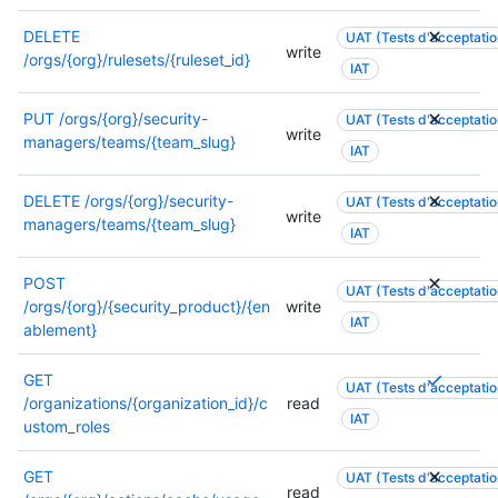
t
n
ê
p
DELETE
UAT (Tests d'acceptation
t
write
e
/orgs/{org}/rulesets/{ruleset_id}
IAT
r
u
e
t
PUT
/orgs/{org}/security-
UAT (Tests d'acceptation
u
ê
write
managers/teams/{team_slug}
t
t
IAT
i
r
l
e
DELETE
/orgs/{org}/security-
UAT (Tests d'acceptation
i
write
u
managers/teams/{team_slug}
IAT
s
t
é
i
POST
e
l
UAT (Tests d'acceptation
/orgs/{org}/{security_product}/{en
write
.
i
IAT
ablement}
P
s
o
é
u
P
GET
e
UAT (Tests d'acceptation
r
l
/organizations/{organization_id}/c
read
.
IAT
p
u
ustom_roles
P
l
s
o
u
i
u
GET
UAT (Tests d'acceptation
read
s
e
r