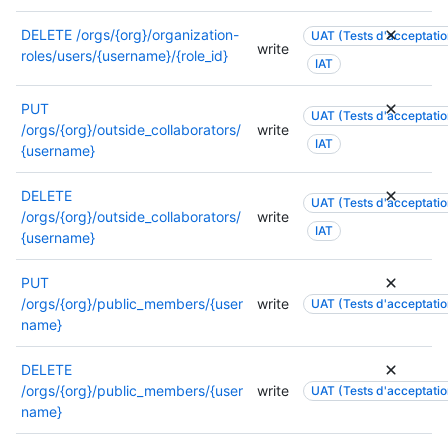
u
e
u
i
r
.
t
DELETE
/orgs/{org}/organization-
UAT (Tests d'acceptation
s
p
P
write
i
roles/users/{username}/{role_id}
é
IAT
l
o
l
e
u
u
i
.
s
PUT
r
s
UAT (Tests d'acceptation
P
d
/orgs/{org}/outside_collaborators/
write
p
é
o
IAT
’
{username}
l
e
u
i
u
.
r
n
s
DELETE
P
UAT (Tests d'acceptation
p
f
d
/orgs/{org}/outside_collaborators/
write
o
l
IAT
o
’
{username}
u
u
r
i
r
s
m
n
p
PUT
d
a
f
l
/orgs/{org}/public_members/{user
write
UAT (Tests d'acceptation
’
t
o
u
name}
i
i
r
s
n
o
m
d
DELETE
f
n
a
’
/orgs/{org}/public_members/{user
write
UAT (Tests d'acceptation
o
s
t
i
name}
r
s
i
n
m
u
o
f