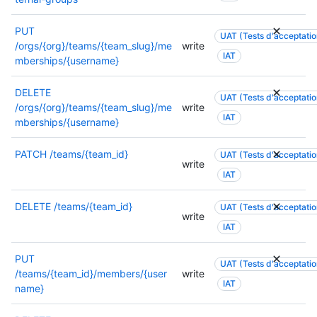
i
s
,
s
o
u
c
a
PUT
n
UAT (Tests d'acceptation
l
o
t
/orgs/{org}/teams/{team_slug}/me
write
s
t
n
i
IAT
mberships/{username}
,
e
s
o
c
z
u
n
o
DELETE
l
UAT (Tests d'acceptation
l
s
n
/orgs/{org}/teams/{team_slug}/me
write
a
t
,
IAT
s
mberships/{username}
d
e
c
u
o
z
o
l
PATCH
/teams/{team_id}
UAT (Tests d'acceptation
c
l
n
write
t
u
a
s
IAT
e
m
d
u
z
e
o
l
DELETE
/teams/{team_id}
UAT (Tests d'acceptation
l
n
write
c
t
a
IAT
t
u
e
d
a
m
z
o
PUT
t
e
l
UAT (Tests d'acceptation
c
/teams/{team_id}/members/{user
write
i
n
a
IAT
u
name}
o
t
d
m
n
a
o
e