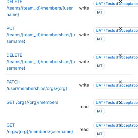
p
DELETE
t
c
UAT (Tests d'acceptation
n
o
/teams/{team_id}/members/{user
write
i
u
t
IAT
u
name}
o
m
a
r
n
e
t
c
p
n
PUT
UAT (Tests d'acceptation
i
e
o
t
/teams/{team_id}/memberships/{u
write
o
IAT
p
u
a
sername}
n
o
r
t
p
i
c
i
DELETE
o
UAT (Tests d'acceptation
n
e
o
/teams/{team_id}/memberships/{u
write
u
t
IAT
p
n
sername}
r
d
o
p
c
e
i
o
PATCH
e
write
t
UAT (Tests d'acceptation
n
u
/user/memberships/orgs/{org}
p
e
t
r
o
r
d
c
GET
/orgs/{org}/members
i
UAT (Tests d'acceptation
m
e
e
read
n
i
IAT
t
p
t
n
e
o
d
a
r
GET
i
UAT (Tests d'acceptation
e
read
i
m
/orgs/{org}/members/{username}
n
IAT
t
s
i
t