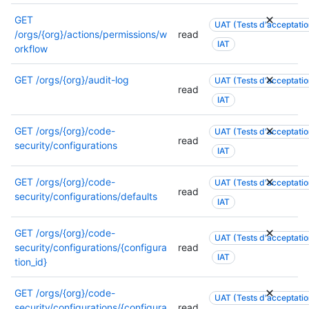
u
e
l
GET
t
q
e
UAT (Tests d'acceptation
/orgs/{org}/actions/permissions/w
read
o
u
s
IAT
orkflow
r
i
a
i
s
u
GET
/orgs/{org}/audit-log
s
e
UAT (Tests d'acceptation
t
read
a
s
o
IAT
t
,
r
i
o
i
GET
/orgs/{org}/code-
UAT (Tests d'acceptation
o
u
s
read
security/configurations
IAT
n
u
a
s
n
t
,
GET
/orgs/{org}/code-
e
UAT (Tests d'acceptation
i
read
c
security/configurations/defaults
a
o
IAT
o
u
n
n
t
s
GET
/orgs/{org}/code-
UAT (Tests d'acceptation
s
r
,
security/configurations/{configura
read
u
e
c
IAT
tion_id}
l
a
o
t
u
n
GET
/orgs/{org}/code-
e
t
UAT (Tests d'acceptation
s
security/configurations/{configura
read