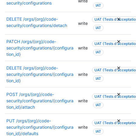
write
security/configurations
i
IAT
i
o
s
n
DELETE
/orgs/{org}/code-
a
UAT (Tests d'acceptation
write
s
security/configurations/detach
t
IAT
s
i
o
o
PATCH
/orgs/{org}/code-
n
UAT (Tests d'acceptation
n
security/configurations/{configura
write
t
s
IAT
tion_id}
r
s
e
o
DELETE
/orgs/{org}/code-
q
n
UAT (Tests d'acceptation
security/configurations/{configura
write
u
t
IAT
tion_id}
i
r
s
e
POST
/orgs/{org}/code-
e
q
UAT (Tests d'acceptation
security/configurations/{configura
write
s
u
IAT
tion_id}/attach
,
i
o
s
u
PUT
/orgs/{org}/code-
e
UAT (Tests d'acceptation
u
security/configurations/{configura
write
s
IAT
n
tion_id}/defaults
,