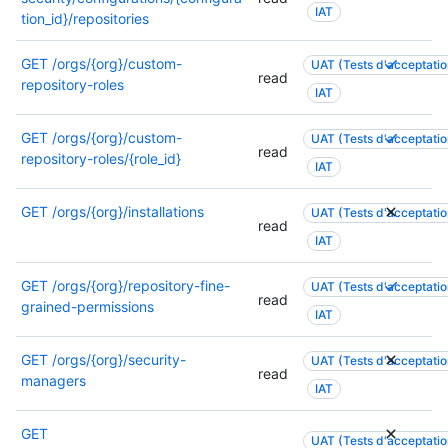
z
o
u
IAT
tion_id}/repositories
l
r
l
a
i
t
P
GET
/orgs/{org}/custom-
UAT (Tests d'acceptation
d
s
e
read
l
repository-roles
o
a
z
IAT
u
c
t
l
s
u
i
a
P
GET
/orgs/{org}/custom-
UAT (Tests d'acceptation
i
m
read
o
d
l
repository-roles/{role_id}
IAT
e
e
n
o
u
u
n
p
c
s
r
GET
/orgs/{org}/installations
UAT (Tests d'acceptation
t
e
u
i
read
s
a
u
m
IAT
e
a
t
t
e
u
u
i
ê
n
r
P
GET
/orgs/{org}/repository-fine-
UAT (Tests d'acceptation
t
o
t
read
t
s
l
grained-permissions
o
IAT
n
r
a
a
u
r
p
e
t
u
s
i
GET
/orgs/{org}/security-
o
UAT (Tests d'acceptation
u
i
t
i
read
s
managers
u
t
o
o
IAT
e
a
r
i
n
r
u
t
c
l
p
i
r
GET
i
UAT (Tests d'acceptation
e
i
o