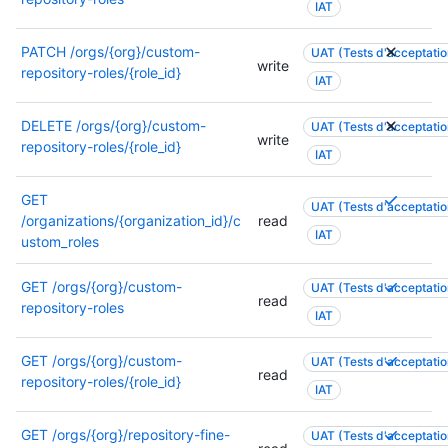
t
IAT
r
s
n
o
m
a
s
r
PATCH
/orgs/{org}/custom-
i
UAT (Tests d'acceptation
u
s
write
i
repository-roles/{role_id}
n
t
u
IAT
s
a
o
r
a
i
r
l
DELETE
/orgs/{org}/custom-
UAT (Tests d'acceptation
t
s
write
i
e
repository-roles/{role_id}
i
IAT
o
s
s
o
n
a
a
n
P
GET
.
t
u
UAT (Tests d'acceptation
s
l
/organizations/{organization_id}/c
read
i
t
IAT
,
u
ustom_roles
o
o
c
s
n
r
o
i
P
GET
/orgs/{org}/custom-
UAT (Tests d'acceptation
s
i
n
read
e
l
repository-roles
,
s
IAT
s
u
u
c
a
u
r
s
o
t
P
GET
/orgs/{org}/custom-
UAT (Tests d'acceptation
l
s
i
n
read
i
l
repository-roles/{role_id}
t
a
IAT
e
s
o
u
e
u
u
u
n
s
z
t
r
P
GET
/orgs/{org}/repository-fine-
UAT (Tests d'acceptation
l
s
i
l