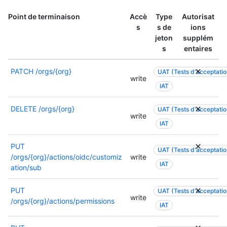
Point de terminaison
Accè
Type
Autorisat
s
s de
ions
jeton
supplém
s
entaires
PATCH
/orgs/{org}
UAT (Tests d'acceptation
write
IAT
DELETE
/orgs/{org}
UAT (Tests d'acceptation
write
IAT
PUT
UAT (Tests d'acceptation
/orgs/{org}/actions/oidc/customiz
write
IAT
ation/sub
PUT
UAT (Tests d'acceptation
write
/orgs/{org}/actions/permissions
IAT