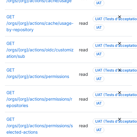
/orgs/{org}/actions/cache/usage
IAT
d
u
p
’
r
l
GET
i
s
UAT (Tests d'acceptation
u
/orgs/{org}/actions/cache/usage-
read
n
a
s
IAT
by-repository
f
u
d
o
t
’
GET
r
o
i
UAT (Tests d'acceptation
/orgs/{org}/actions/oidc/customiz
read
m
r
n
IAT
ation/sub
a
i
f
t
s
o
i
GET
a
UAT (Tests d'acceptation
r
read
o
/orgs/{org}/actions/permissions
t
m
IAT
n
i
a
s
o
t
GET
UAT (Tests d'acceptation
s
n
i
/orgs/{org}/actions/permissions/r
read
u
s
o
IAT
epositories
r
s
n
l
o
s
GET
e
n
UAT (Tests d'acceptation
s
/orgs/{org}/actions/permissions/s
read
s
t
u
IAT
elected-actions
a
r
r