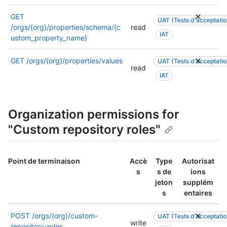
l
e
’
t
u
.
GET
i
a
UAT (Tests d'acceptation
s
P
/orgs/{org}/properties/schema/{c
read
n
t
d
o
IAT
ustom_property_name}
f
i
’
u
o
o
i
r
r
GET
/orgs/{org}/properties/values
UAT (Tests d'acceptation
n
n
p
read
m
p
IAT
f
l
a
o
o
u
t
u
r
s
i
r
m
d
Organization permissions for
o
c
a
’
n
e
"Custom repository roles"
t
i
s
p
i
n
s
o
o
f
u
i
Point de terminaison
Accè
Type
Autorisat
n
o
r
n
s
s de
ions
s
r
l
t
jeton
supplém
s
m
e
d
s
entaires
u
a
s
e
r
t
a
t
l
i
POST
/orgs/{org}/custom-
UAT (Tests d'acceptation
u
e
write
e
o
repository-roles