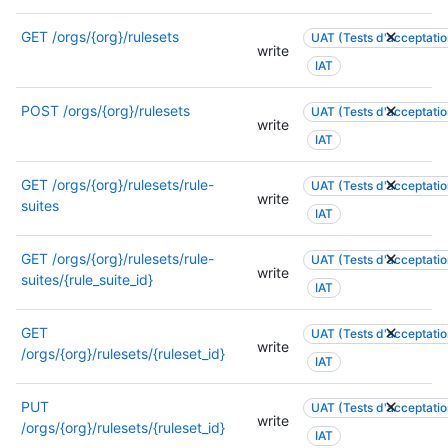
e
o
a
u
GET
/orgs/{org}/rulesets
UAT (Tests d'acceptation
write
u
u
IAT
t
n
r
e
POST
/orgs/{org}/rulesets
UAT (Tests d'acceptation
e
a
write
a
u
IAT
u
t
t
r
GET
/orgs/{org}/rulesets/rule-
UAT (Tests d'acceptation
write
o
e
suites
IAT
r
a
i
u
GET
/orgs/{org}/rulesets/rule-
UAT (Tests d'acceptation
s
t
write
suites/{rule_suite_id}
a
o
IAT
t
r
i
i
GET
UAT (Tests d'acceptation
write
o
s
/orgs/{org}/rulesets/{ruleset_id}
IAT
n
a
p
t
PUT
UAT (Tests d'acceptation
e
i
write
/orgs/{org}/rulesets/{ruleset_id}
u
o
IAT