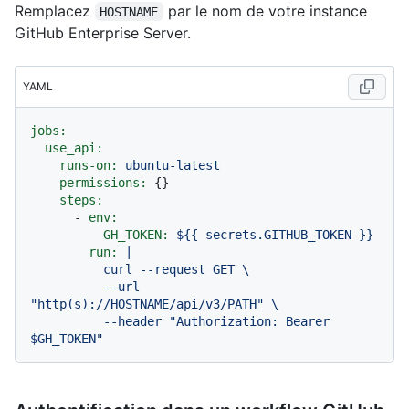
Remplacez
par le nom de votre instance
HOSTNAME
GitHub Enterprise Server.
YAML
jobs:
use_api:
runs-on:
ubuntu-latest
permissions:
 {}

steps:
-
env:
GH_TOKEN:
${{
secrets.GITHUB_TOKEN
}}
run:
|

          curl --request GET \

          --url 
"http(s)://HOSTNAME/api/v3/PATH" \

          --header "Authorization: Bearer 