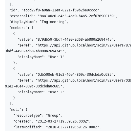
  ],

  "id": "abcd27f8-a9aa-11ea-8221-f59b2be9cccc",

  "externalId": "8aa1a0c0-c4c3-4bc0-b4a5-2ef676900159",

  "displayName": "Engineering",

  "members": [

    {

      "value": "879db59-3bdf-4490-ad68-ab880a2694745",

      "$+ref": "https://api.github.localhost/scim/v2/Users/879db59-
3bdf-4490-ad68-ab880a2694745",

      "displayName": "User 1"

    },

    {

      "value": "0db508eb-91e2-46e4-809c-30dcbda0c685",

      "$+ref": "https://api.github.localhost/scim/v2/Users/0db508eb-
91e2-46e4-809c-30dcbda0c685",

      "displayName": "User 2"

    }

  ],

  "meta": {

    "resourceType": "Group",

    "created": "2012-03-27T19:59:26.000Z",

    "lastModified": "2018-03-27T19:59:26.000Z",
