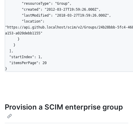
        "resourceType": "Group",

        "created": "2012-03-27T19:59:26.000Z",

        "lastModified": "2018-03-27T19:59:26.000Z",

        "location": 
"https://api.github.localhost/scim/v2/Groups/24b28bbb-5fc4-46
a153-a020debb1155"

      }

    }

  ],

  "startIndex": 1,

  "itemsPerPage": 20

}
Provision a SCIM enterprise group