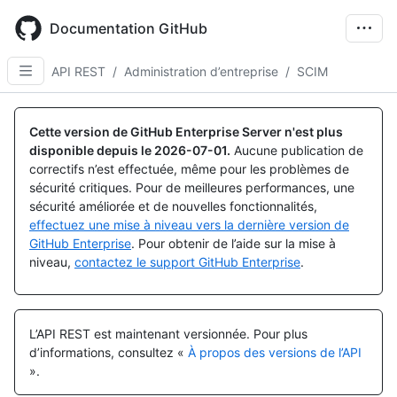
Skip
to
Documentation GitHub
main
content
API REST
/
Administration d’entreprise
/
SCIM
Nom, Type,
Nom, Type,
Nom, Type,
Nom, Type,
Nom, Type,
Nom, Type,
Nom, Type,
Nom, Type,
Nom, Type,
Nom, Type,
Nom, Type,
Nom, Type,
Nom, Type,
Nom, Type,
Nom, Type,
Nom, Type,
Nom, Type,
Nom, Type,
Nom, Type,
Nom, Type,
Nom, Type,
Nom, Type,
Nom, Type,
Nom, Type,
Nom, Type,
Nom, Type,
Nom, Type,
Nom, Type,
Nom, Type,
Nom, Type,
Nom, Type,
Nom, Type,
Nom, Type,
Description
Description
Description
Description
Description
Description
Description
Description
Description
Description
Description
Description
Description
Description
Description
Description
Description
Description
Description
Description
Description
Description
Description
Description
Description
Description
Description
Description
Description
Description
Description
Description
Description
Cette version de GitHub Enterprise Server n'est plus
disponible depuis le
2026-07-01
.
Aucune publication de
correctifs n’est effectuée, même pour les problèmes de
sécurité critiques. Pour de meilleures performances, une
sécurité améliorée et de nouvelles fonctionnalités,
effectuez une mise à niveau vers la dernière version de
GitHub Enterprise
. Pour obtenir de l’aide sur la mise à
niveau,
contactez le support GitHub Enterprise
.
L’API REST est maintenant versionnée.
Pour plus
d’informations, consultez «
À propos des versions de l’API
».