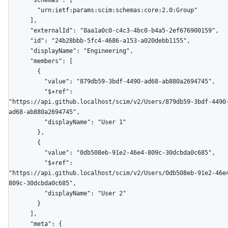
      "schemas": [

        "urn:ietf:params:scim:schemas:core:2.0:Group"

      ],

      "externalId": "8aa1a0c0-c4c3-4bc0-b4a5-2ef676900159",

      "id": "24b28bbb-5fc4-4686-a153-a020debb1155",

      "displayName": "Engineering",

      "members": [

        {

          "value": "879db59-3bdf-4490-ad68-ab880a2694745",

          "$+ref": 
"https://api.github.localhost/scim/v2/Users/879db59-3bdf-4490
ad68-ab880a2694745",

          "displayName": "User 1"

        },

        {

          "value": "0db508eb-91e2-46e4-809c-30dcbda0c685",

          "$+ref": 
"https://api.github.localhost/scim/v2/Users/0db508eb-91e2-46e
809c-30dcbda0c685",

          "displayName": "User 2"

        }

      ],

      "meta": {
