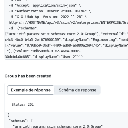
  -H "Accept: application/scim+json" \

  -H "Authorization: Bearer <YOUR-TOKEN>" \

  -H "X-GitHub-Api-Version: 2022-11-28" \

  http(s)://HOSTNAME/api/v3/scim/v2/enterprises/ENTERPRISE/Groups \

  -d '{"schemas":
["urn:ietf:params:scim:schemas:core:2.0:Group"],"externalId":
c4c3-4bc0-b4a5-2ef676900159","displayName":"Engineering","mem
[{"value":"879db59-3bdf-4490-ad68-ab880a2694745","displayName
1"},{"value":"0db508eb-91e2-46e4-809c-
30dcbda0c685","displayName":"User 2"}]}'
Group has been created
Exemple de réponse
Schéma de réponse
Status: 201
{

  "schemas": [

    "urn:ietf:params:scim:schemas:core:2.0:Group"
