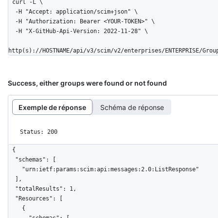
curl -L \

  -H "Accept: application/scim+json" \

  -H "Authorization: Bearer <YOUR-TOKEN>" \

  -H "X-GitHub-Api-Version: 2022-11-28" \

http(s)://HOSTNAME/api/v3/scim/v2/enterprises/ENTERPRISE/Grou
Success, either groups were found or not found
Exemple de réponse
Schéma de réponse
Status: 200
{

  "schemas": [

    "urn:ietf:params:scim:api:messages:2.0:ListResponse"

  ],

  "totalResults": 1,

  "Resources": [

    {
