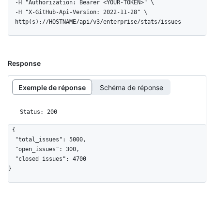
  -H "Authorization: Bearer <YOUR-TOKEN>" \

  -H "X-GitHub-Api-Version: 2022-11-28" \

  http(s)://HOSTNAME/api/v3/enterprise/stats/issues
Response
Exemple de réponse
Schéma de réponse
Status: 200
{

  "total_issues": 5000,

  "open_issues": 300,

  "closed_issues": 4700

}