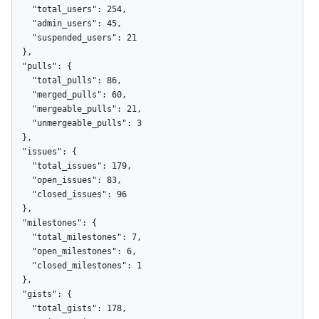
    "total_users": 254,

    "admin_users": 45,

    "suspended_users": 21

  },

  "pulls": {

    "total_pulls": 86,

    "merged_pulls": 60,

    "mergeable_pulls": 21,

    "unmergeable_pulls": 3

  },

  "issues": {

    "total_issues": 179,

    "open_issues": 83,

    "closed_issues": 96

  },

  "milestones": {

    "total_milestones": 7,

    "open_milestones": 6,

    "closed_milestones": 1

  },

  "gists": {

    "total_gists": 178,
