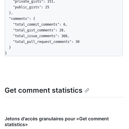
    "private_gists": 151,

    "public_gists": 25

  },

  "comments": {

    "total_commit_comments": 6,

    "total_gist_comments": 28,

    "total_issue_comments": 366,

    "total_pull_request_comments": 30

  }

}
Get comment statistics
Jetons d'accès granulaires pour «Get comment
statistics»