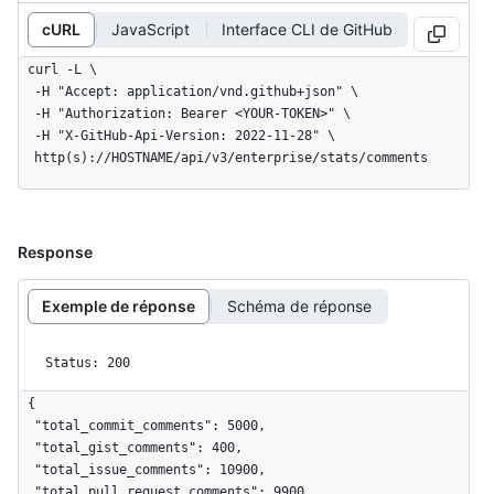
cURL
JavaScript
Interface CLI de GitHub
curl -L \

  -H "Accept: application/vnd.github+json" \

  -H "Authorization: Bearer <YOUR-TOKEN>" \

  -H "X-GitHub-Api-Version: 2022-11-28" \

  http(s)://HOSTNAME/api/v3/enterprise/stats/comments
Response
Exemple de réponse
Schéma de réponse
Status: 200
{

  "total_commit_comments": 5000,

  "total_gist_comments": 400,

  "total_issue_comments": 10900,

  "total_pull_request_comments": 9900
