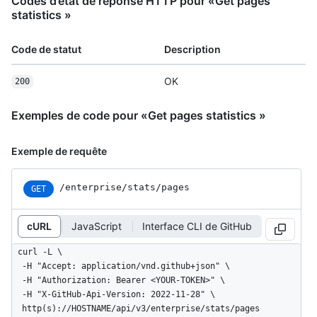
Codes d’état de réponse HTTP pour «Get pages
statistics »
Code de statut
Description
OK
200
Exemples de code pour «Get pages statistics »
Exemple de requête
/enterprise/stats/pages
GET
cURL
JavaScript
Interface CLI de GitHub
curl -L \

  -H "Accept: application/vnd.github+json" \

  -H "Authorization: Bearer <YOUR-TOKEN>" \

  -H "X-GitHub-Api-Version: 2022-11-28" \

  http(s)://HOSTNAME/api/v3/enterprise/stats/pages