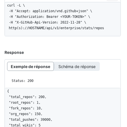
curl -L \

  -H "Accept: application/vnd.github+json" \

  -H "Authorization: Bearer <YOUR-TOKEN>" \

  -H "X-GitHub-Api-Version: 2022-11-28" \

  http(s)://HOSTNAME/api/v3/enterprise/stats/repos
Response
Exemple de réponse
Schéma de réponse
Status: 200
{

  "total_repos": 200,

  "root_repos": 1,

  "fork_repos": 10,

  "org_repos": 150,

  "total_pushes": 39000,

  "total_wikis": 5
