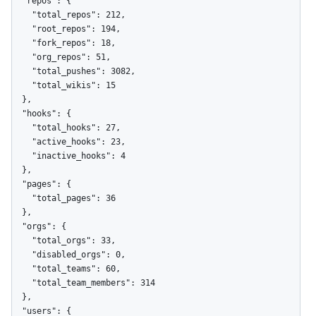
  "repos": {

    "total_repos": 212,

    "root_repos": 194,

    "fork_repos": 18,

    "org_repos": 51,

    "total_pushes": 3082,

    "total_wikis": 15

  },

  "hooks": {

    "total_hooks": 27,

    "active_hooks": 23,

    "inactive_hooks": 4

  },

  "pages": {

    "total_pages": 36

  },

  "orgs": {

    "total_orgs": 33,

    "disabled_orgs": 0,

    "total_teams": 60,

    "total_team_members": 314

  },

  "users": {
