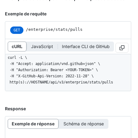
Exemple de requête
/enterprise/stats/pulls
GET
cURL
JavaScript
Interface CLI de GitHub
curl -L \

  -H "Accept: application/vnd.github+json" \

  -H "Authorization: Bearer <YOUR-TOKEN>" \

  -H "X-GitHub-Api-Version: 2022-11-28" \

  http(s)://HOSTNAME/api/v3/enterprise/stats/pulls
Response
Exemple de réponse
Schéma de réponse