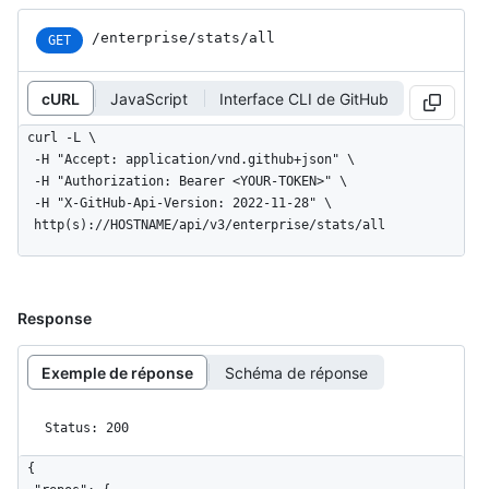
/enterprise/stats/all
GET
cURL
JavaScript
Interface CLI de GitHub
curl -L \

  -H "Accept: application/vnd.github+json" \

  -H "Authorization: Bearer <YOUR-TOKEN>" \

  -H "X-GitHub-Api-Version: 2022-11-28" \

  http(s)://HOSTNAME/api/v3/enterprise/stats/all
Response
Exemple de réponse
Schéma de réponse
Status: 200
{
