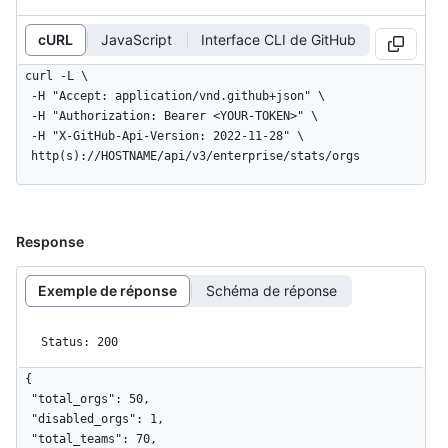
cURL
JavaScript
Interface CLI de GitHub
curl -L \

  -H "Accept: application/vnd.github+json" \

  -H "Authorization: Bearer <YOUR-TOKEN>" \

  -H "X-GitHub-Api-Version: 2022-11-28" \

  http(s)://HOSTNAME/api/v3/enterprise/stats/orgs
Response
Exemple de réponse
Schéma de réponse
Status: 200
{

  "total_orgs": 50,

  "disabled_orgs": 1,

  "total_teams": 70,
