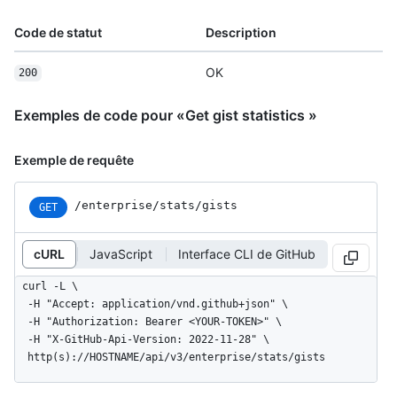
Code de statut
Description
OK
200
Exemples de code pour «Get gist statistics »
Exemple de requête
/enterprise/stats/gists
GET
cURL
JavaScript
Interface CLI de GitHub
curl -L \

  -H "Accept: application/vnd.github+json" \

  -H "Authorization: Bearer <YOUR-TOKEN>" \

  -H "X-GitHub-Api-Version: 2022-11-28" \

  http(s)://HOSTNAME/api/v3/enterprise/stats/gists