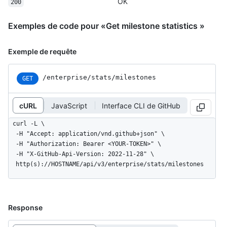
OK
200
Exemples de code pour «Get milestone statistics »
Exemple de requête
/enterprise
/stats
/milestones
GET
cURL
JavaScript
Interface CLI de GitHub
curl -L \

  -H "Accept: application/vnd.github+json" \

  -H "Authorization: Bearer <YOUR-TOKEN>" \

  -H "X-GitHub-Api-Version: 2022-11-28" \

  http(s)://HOSTNAME/api/v3/enterprise/stats/milestones
Response