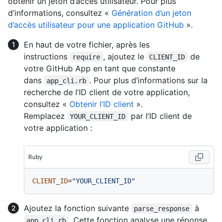
obtenir un jeton d’accès utilisateur. Pour plus
d’informations, consultez «
Génération d’un jeton
d’accès utilisateur pour une application GitHub
».
En haut de votre fichier, après les
instructions
, ajoutez le
de
require
CLIENT_ID
votre GitHub App en tant que constante
dans
. Pour plus d’informations sur la
app_cli.rb
recherche de l’ID client de votre application,
consultez «
Obtenir l’ID client
».
Remplacez
par l’ID client de
YOUR_CLIENT_ID
votre application :
Ruby
CLIENT_ID
=
"YOUR_CLIENT_ID"
Ajoutez la fonction suivante
à
parse_response
. Cette fonction analyse une réponse
app_cli.rb