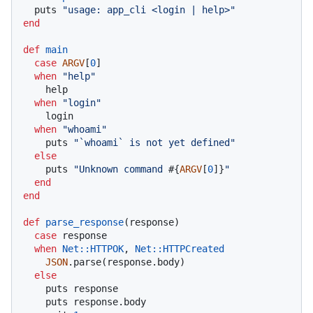
  puts 
"usage: app_cli <login | help>"
end
def
main
case
ARGV
[
0
]

when
"help"
    help

when
"login"
    login

when
"whoami"
    puts 
"`whoami` is not yet defined"
else
    puts 
"Unknown command 
#{
ARGV
[
0
]}
"
end
end
def
parse_response
(
response
)

case
 response

when
Net
:
:HTTPOK
, 
Net
:
:HTTPCreated
JSON
.parse(response.body)

else
    puts response

    puts response.body
