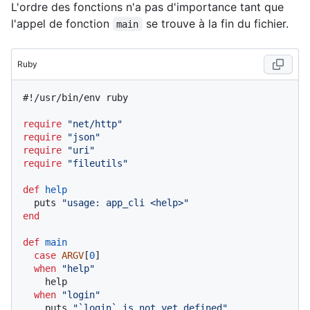
L'ordre des fonctions n'a pas d'importance tant que
l'appel de fonction
se trouve à la fin du fichier.
main
Ruby
#!/usr/bin/env ruby
require
"net/http"
require
"json"
require
"uri"
require
"fileutils"
def
help
  puts 
"usage: app_cli <help>"
end
def
main
case
ARGV
[
0
]

when
"help"
    help

when
"login"
    puts 
"`login` is not yet defined"