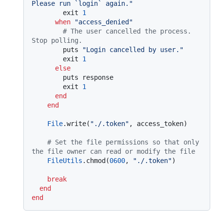
Please run `login` again."
        exit 
1
when
"access_denied"
# The user cancelled the process. 
Stop polling.
        puts 
"Login cancelled by user."
        exit 
1
else
        puts response

        exit 
1
end
end
File
.write(
"./.token"
, access_token)

# Set the file permissions so that only 
the file owner can read or modify the file
FileUtils
.chmod(
0600
, 
"./.token"
)

break
end
end