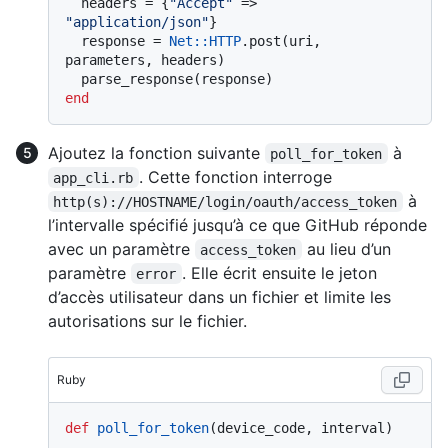
  headers = {
"Accept"
 => 
"application/json"
}

  response = 
Net
:
:HTTP
.post(uri, 
parameters, headers)

end
Ajoutez la fonction suivante
à
poll_for_token
. Cette fonction interroge
app_cli.rb
à
http(s)://HOSTNAME/login/oauth/access_token
l’intervalle spécifié jusqu’à ce que GitHub réponde
avec un paramètre
au lieu d’un
access_token
paramètre
. Elle écrit ensuite le jeton
error
d’accès utilisateur dans un fichier et limite les
autorisations sur le fichier.
Ruby
def
poll_for_token
(
device_code, interval
)
