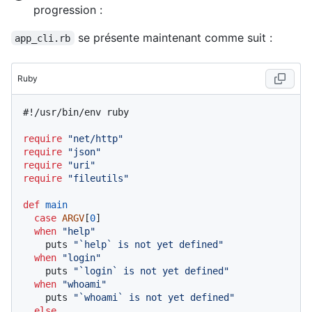
progression :
se présente maintenant comme suit :
app_cli.rb
Ruby
#!/usr/bin/env ruby
require
"net/http"
require
"json"
require
"uri"
require
"fileutils"
def
main
case
ARGV
[
0
]

when
"help"
    puts 
"`help` is not yet defined"
when
"login"
    puts 
"`login` is not yet defined"
when
"whoami"
    puts 
"`whoami` is not yet defined"
else