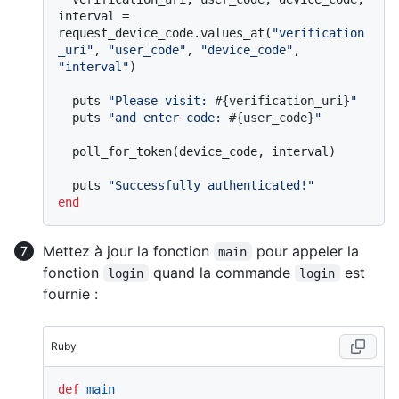
interval = 
request_device_code.values_at(
"verification
_uri"
, 
"user_code"
, 
"device_code"
, 
"interval"
)

  puts 
"Please visit: 
#{verification_uri}
"
  puts 
"and enter code: 
#{user_code}
"
  poll_for_token(device_code, interval)

  puts 
"Successfully authenticated!"
end
Mettez à jour la fonction
pour appeler la
main
fonction
quand la commande
est
login
login
fournie :
Ruby
def
main