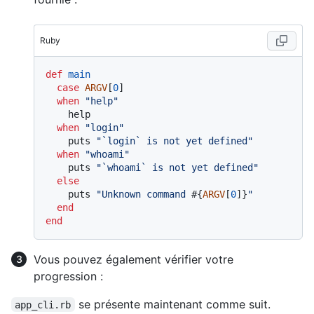
Ruby
def
main
case
ARGV
[
0
]

when
"help"
    help

when
"login"
    puts 
"`login` is not yet defined"
when
"whoami"
    puts 
"`whoami` is not yet defined"
else
    puts 
"Unknown command 
#{
ARGV
[
0
]}
"
end
end
Vous pouvez également vérifier votre
progression :
se présente maintenant comme suit.
app_cli.rb