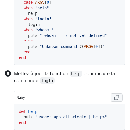
case
ARGV
[
0
]

when
"help"
    help

when
"login"
    login

when
"whoami"
    puts 
"`whoami` is not yet defined"
else
    puts 
"Unknown command 
#{
ARGV
[
0
]}
"
end
end
Mettez à jour la fonction
pour inclure la
help
commande
:
login
Ruby
def
help
  puts 
"usage: app_cli <login | help>"
end