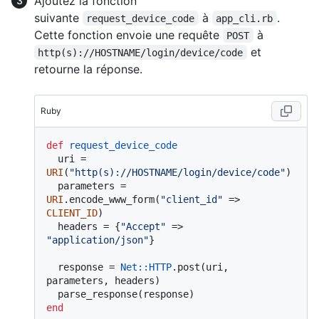
Ajoutez la fonction
suivante
à
.
request_device_code
app_cli.rb
Cette fonction envoie une requête
à
POST
et
http(s)://HOSTNAME/login/device/code
retourne la réponse.
Ruby
def
request_device_code
  uri = 
URI
(
"http(s)://HOSTNAME/login/device/code"
)

  parameters = 
URI
.encode_www_form(
"client_id"
 => 
CLIENT_ID
)

  headers = {
"Accept"
 => 
"application/json"
}

  response = 
Net
:
:HTTP
.post(uri, 
parameters, headers)

end