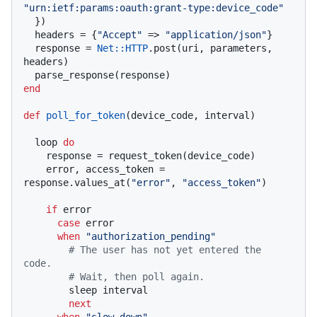
"urn:ietf:params:oauth:grant-type:device_code"
  })

  headers = {
"Accept"
 => 
"application/json"
}

  response = 
Net
:
:HTTP
.post(uri, parameters, 
headers)

end
def
poll_for_token
(
device_code, interval
)

  loop 
do
    response = request_token(device_code)

    error, access_token = 
response.values_at(
"error"
, 
"access_token"
)

if
 error

case
 error

when
"authorization_pending"
# The user has not yet entered the 
code.
# Wait, then poll again.
        sleep interval

next
when
"slow_down"