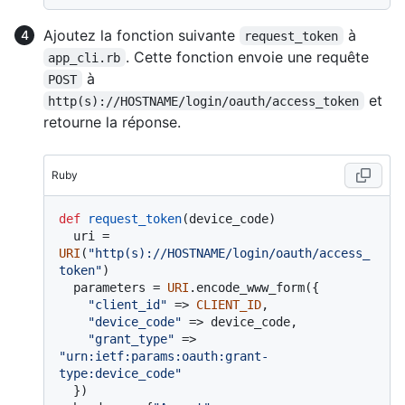
Ajoutez la fonction suivante
à
request_token
. Cette fonction envoie une requête
app_cli.rb
à
POST
et
http(s)://HOSTNAME/login/oauth/access_token
retourne la réponse.
Ruby
def
request_token
(
device_code
)

  uri = 
URI
(
"http(s)://HOSTNAME/login/oauth/access_
token"
)

  parameters = 
URI
.encode_www_form({

"client_id"
 => 
CLIENT_ID
,

"device_code"
 => device_code,

"grant_type"
 => 
"urn:ietf:params:oauth:grant-
type:device_code"
  })
