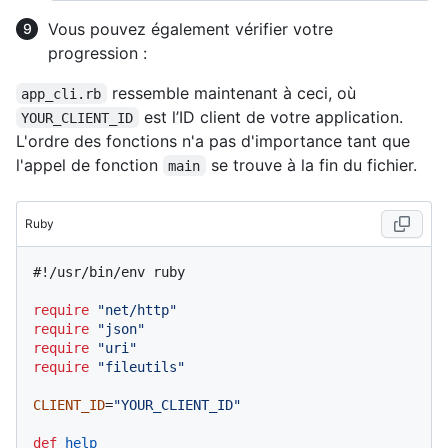
Vous pouvez également vérifier votre
progression :
ressemble maintenant à ceci, où
app_cli.rb
est l’ID client de votre application.
YOUR_CLIENT_ID
L'ordre des fonctions n'a pas d'importance tant que
l'appel de fonction
se trouve à la fin du fichier.
main
Ruby
#!/usr/bin/env ruby
require
"net/http"
require
"json"
require
"uri"
require
"fileutils"
CLIENT_ID
=
"YOUR_CLIENT_ID"
def
help