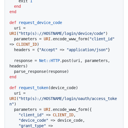
    exit 
1
end
end
def
request_device_code
  uri = 
URI
(
"http(s)://HOSTNAME/login/device/code"
)

  parameters = 
URI
.encode_www_form(
"client_id"
=> 
CLIENT_ID
)

  headers = {
"Accept"
 => 
"application/json"
}

  response = 
Net
:
:HTTP
.post(uri, parameters, 
headers)

end
def
request_token
(
device_code
)

  uri = 
URI
(
"http(s)://HOSTNAME/login/oauth/access_toke
n"
)

  parameters = 
URI
.encode_www_form({

"client_id"
 => 
CLIENT_ID
,

"device_code"
 => device_code,

"grant_type"
 => 