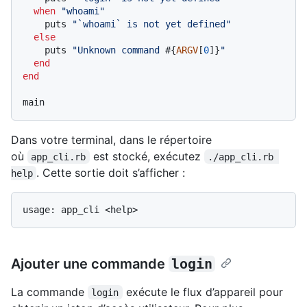
when
"whoami"
    puts 
"`whoami` is not yet defined"
else
    puts 
"Unknown command 
#{
ARGV
[
0
]}
"
end
end
Dans votre terminal, dans le répertoire
où
est stocké, exécutez
app_cli.rb
./app_cli.rb 
. Cette sortie doit s’afficher :
help
Ajouter une commande
login
La commande
exécute le flux d’appareil pour
login