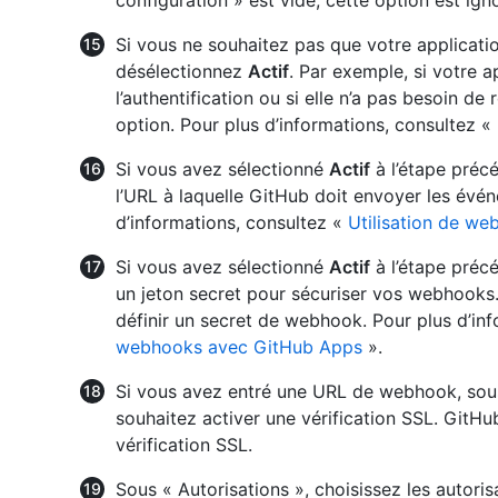
configuration » est vide, cette option est ign
Si vous ne souhaitez pas que votre applicat
désélectionnez
Actif
. Par exemple, si votre a
l’authentification ou si elle n’a pas besoin 
option. Pour plus d’informations, consultez «
Si vous avez sélectionné
Actif
à l’étape préc
l’URL à laquelle GitHub doit envoyer les év
d’informations, consultez «
Utilisation de w
Si vous avez sélectionné
Actif
à l’étape préc
un jeton secret pour sécuriser vos webhook
définir un secret de webhook. Pour plus d’in
webhooks avec GitHub Apps
».
Si vous avez entré une URL de webhook, sous 
souhaitez activer une vérification SSL. GitH
vérification SSL.
Sous « Autorisations », choisissez les autoris