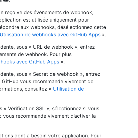
orée.
ion reçoive des événements de webhook,
pplication est utilisée uniquement pour
de répondre aux webhooks, désélectionnez cette
Utilisation de webhooks avec GitHub Apps
».
édente, sous « URL de webhook », entrez
énements de webhook. Pour plus
ebhooks avec GitHub Apps
».
édente, sous « Secret de webhook », entrez
s. GitHub vous recommande vivement de
formations, consultez «
Utilisation de
« Vérification SSL », sélectionnez si vous
ub vous recommande vivement d’activer la
ations dont a besoin votre application. Pour