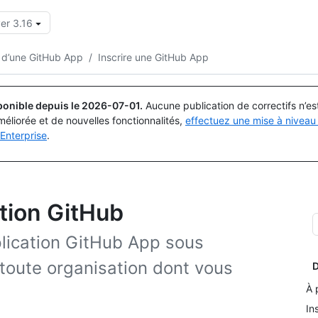
er 3.16
Rechercher ou demander
Copilot
n d’une GitHub App
/
Inscrire une GitHub App
ponible depuis le
2026-07-01
.
Aucune publication de correctifs n’e
méliorée et de nouvelles fonctionnalités,
effectuez une mise à niveau 
Enterprise
.
ation GitHub
lication GitHub App sous
toute organisation dont vous
D
À 
In