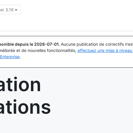
er 3.16
Rechercher ou demander
Copilot
ponible depuis le
2026-07-01
.
Aucune publication de correctifs n’e
méliorée et de nouvelles fonctionnalités,
effectuez une mise à niveau 
Enterprise
.
tion
ations