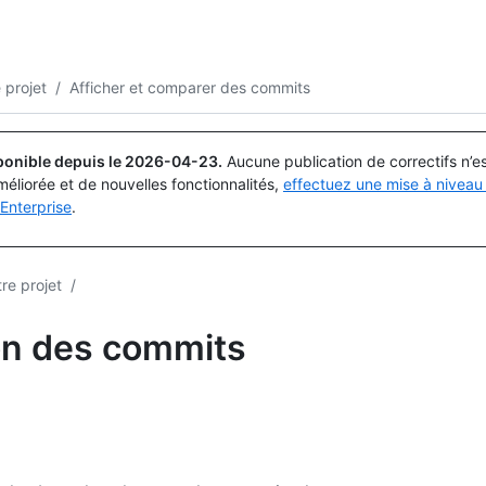
Rechercher ou demander
Copilot
 projet
/
Afficher et comparer des commits
ponible depuis le
2026-04-23
.
Aucune publication de correctifs n’
méliorée et de nouvelles fonctionnalités,
effectuez une mise à niveau 
Enterprise
.
re projet
/
on des commits