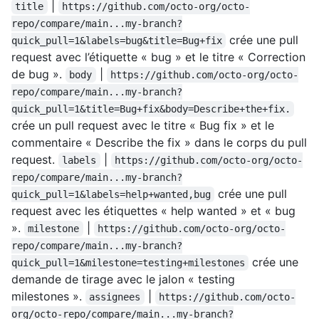
|
title
https://github.com/octo-org/octo-
repo/compare/main...my-branch?
crée une pull
quick_pull=1&labels=bug&title=Bug+fix
request avec l’étiquette « bug » et le titre « Correction
de bug ».
|
body
https://github.com/octo-org/octo-
repo/compare/main...my-branch?
quick_pull=1&title=Bug+fix&body=Describe+the+fix.
crée un pull request avec le titre « Bug fix » et le
commentaire « Describe the fix » dans le corps du pull
request.
|
labels
https://github.com/octo-org/octo-
repo/compare/main...my-branch?
crée une pull
quick_pull=1&labels=help+wanted,bug
request avec les étiquettes « help wanted » et « bug
».
|
milestone
https://github.com/octo-org/octo-
repo/compare/main...my-branch?
crée une
quick_pull=1&milestone=testing+milestones
demande de tirage avec le jalon « testing
milestones ».
|
assignees
https://github.com/octo-
org/octo-repo/compare/main...my-branch?