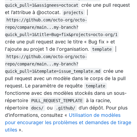
crée une pull request
quick_pull=1&assignees=octocat
et l’attribue à @octocat.
|
projects
https://github.com/octo-org/octo-
repo/compare/main...my-branch?
quick_pull=1&title=Bug+fix&projects=octo-org/1
crée une pull request avec le titre « Bug fix » et
l'ajoute au projet 1 de l'organisation.
|
template
https://github.com/octo-org/octo-
repo/compare/main...my-branch?
crée une
quick_pull=1&template=issue_template.md
pull request avec un modèle dans le corps de la pull
request. Le paramètre de requête
template
fonctionne avec des modèles stockés dans un sous-
répertoire
à la racine,
PULL_REQUEST_TEMPLATE
répertoire
ou
d’un dépôt. Pour plus
docs/
.github/
d’informations, consultez «
Utilisation de modèles
pour encourager les problèmes et demandes de tirage
utiles
».