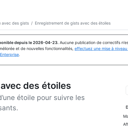
Rechercher ou demander
Copilot
 avec des gists
/
Enregistrement de gists avec des étoiles
ponible depuis le
2026-04-23
.
Aucune publication de correctifs n’
méliorée et de nouvelles fonctionnalités,
effectuez une mise à niveau 
Enterprise
.
avec des étoiles
une étoile pour suivre les
sants.
D
Ma
Af