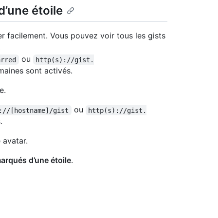
’une étoile
er facilement. Vous pouvez voir tous les gists
t
ou
arred
http(s)://gist.
maines sont activés.
e.
ou
://[hostname]/gist
http(s)://gist.
.
 avatar.
arqués d’une étoile
.