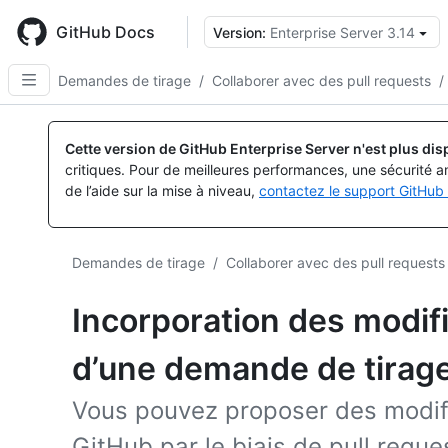
Skip
to
GitHub Docs
Version:
Enterprise Server 3.14
main
content
Demandes de tirage
/
Collaborer avec des pull requests
/
Cette version de GitHub Enterprise Server n'est plus dis
critiques. Pour de meilleures performances, une sécurité a
de l’aide sur la mise à niveau,
contactez le support GitHub 
Demandes de tirage
/
Collaborer avec des pull requests
Incorporation des modif
d’une demande de tirag
Vous pouvez proposer des modific
GitHub par le biais de pull req