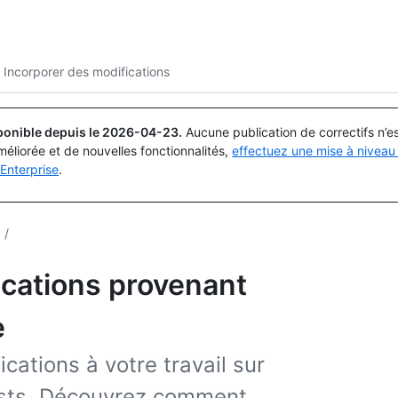
Rechercher ou demander
Copilot
Incorporer des modifications
ponible depuis le
2026-04-23
.
Aucune publication de correctifs n’
méliorée et de nouvelles fonctionnalités,
effectuez une mise à niveau 
Enterprise
.
/
ications provenant
e
ations à votre travail sur
uests. Découvrez comment