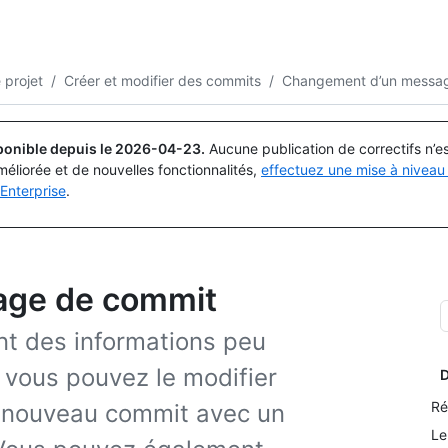
Rechercher ou demander
Copilot
 projet
/
Créer et modifier des commits
/
Changement d’un messa
ponible depuis le
2026-04-23
.
Aucune publication de correctifs n’
méliorée et de nouvelles fonctionnalités,
effectuez une mise à niveau 
Enterprise
.
age de commit
t des informations peu
, vous pouvez le modifier
D
Ré
n nouveau commit avec un
Le