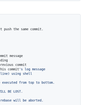
ommit message
nding
previous commit
this commit
's log message
 line) using shell
e executed from top to bottom.
WILL BE LOST.
 rebase will be aborted.