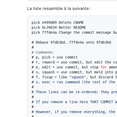
La liste ressemble à la suivante :
pick e499d89 Delete CNAME

pick 0c39034 Better README

# 
Rebase 9fdb3bd..f7fde4a onto 9fdb3bd
#
# Commands:
# 
p, pick = use commit
# 
r, reword = use commit, but edit the c
# 
e, edit = use commit, but stop 
for
 ame
# 
s, squash = use commit, but meld into 
# 
f, fixup = like 
"squash"
, but discard 
# 
x, exec = run command (the rest of the
#
# These lines can be re-ordered; they ar
#
# If you remove a line here THAT COMMIT 
#
# However, if you remove everything, the
#