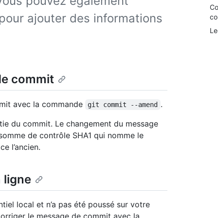
Vous pouvez également
Co
our ajouter des informations
co
Le
de commit
mmit avec la commande
.
git commit --amend
artie du commit. Le changement du message
a somme de contrôle SHA1 qui nomme le
e l’ancien.
 ligne
iel local et n’a pas été poussé sur votre
corriger le message de commit avec la