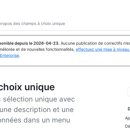
Rechercher ou demander
Copilot
propos des champs à choix unique
ponible depuis le
2026-04-23
.
Aucune publication de correctifs n’
méliorée et de nouvelles fonctionnalités,
effectuez une mise à niveau 
Enterprise
.
choix unique
 sélection unique avec
une description et une
D
Aj
tionnées dans un menu
Dé