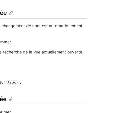
rée
Le changement de nom est automatiquement
ommer.
e recherche de la vue actuellement ouverte.
 sur
.
Retour
rée
rimer.