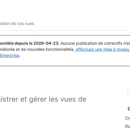
Rechercher ou demander
Copilot
stion de vos vues
ponible depuis le
2026-04-23
.
Aucune publication de correctifs n’
méliorée et de nouvelles fonctionnalités,
effectuez une mise à niveau 
Enterprise
.
strer et gérer les vues de
D
Cr
Du