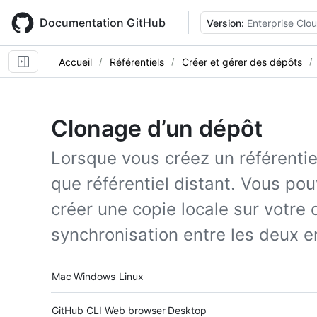
Skip
to
Documentation GitHub
Version:
Enterprise Clo
main
content
Accueil
Référentiels
Créer et gérer des dépôts
Clonage d’un dépôt
Lorsque vous créez un référentiel
que référentiel distant. Vous po
créer une copie locale sur votre 
synchronisation entre les deux 
Platform navigation
Mac
Windows
Linux
Tool navigation
GitHub CLI
Web browser
Desktop