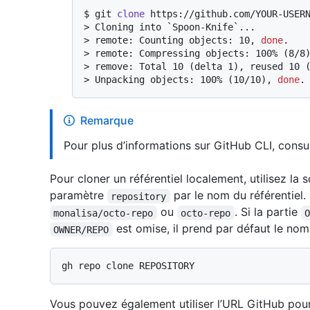
$ 
git 
clone
 https://github.com/YOUR-USER
> 
Cloning into `Spoon-Knife`...
> 
remote: Counting objects: 10, 
done
.
> 
remote: Compressing objects: 100% (8/8
> 
remove: Total 10 (delta 1), reused 10 
> 
Unpacking objects: 100% (10/10), 
done
.
Remarque
Pour plus d’informations sur GitHub CLI, cons
Pour cloner un référentiel localement, utilisez 
paramètre
par le nom du référentiel
repository
ou
. Si la partie
monalisa/octo-repo
octo-repo
est omise, il prend par défaut le nom de
OWNER/REPO
Vous pouvez également utiliser l’URL GitHub pour 