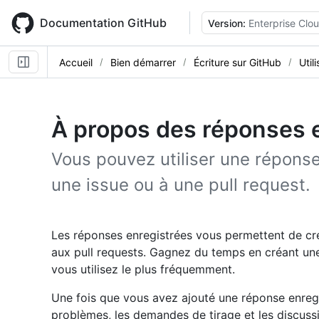
Skip
to
Documentation GitHub
Version:
Enterprise Clo
main
content
Accueil
Bien démarrer
Écriture sur GitHub
Util
À propos des réponses 
Vous pouvez utiliser une répons
une issue ou à une pull request.
Les réponses enregistrées vous permettent de cré
aux pull requests. Gagnez du temps en créant un
vous utilisez le plus fréquemment.
Une fois que vous avez ajouté une réponse enregist
problèmes, les demandes de tirage et les discussi