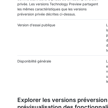
privée. Les versions Technology Preview partagent
les mêmes caractéristiques que les versions
préversion privée décrites ci-dessus.
Version d'essai publique
L
l
p
d
d
t
Disponibilité générale
L
e
v
u
l
Explorer les versions préversion
prévisualisation des fonctionnal