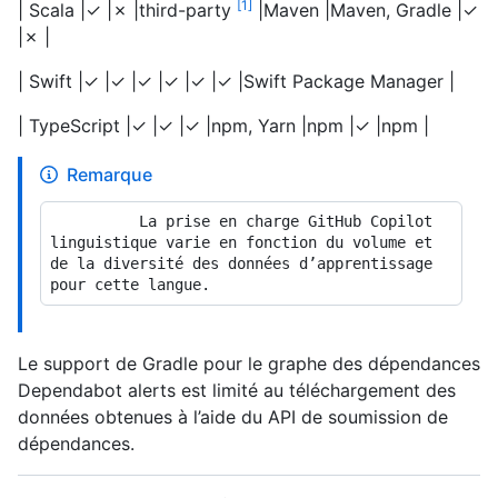
1
| Scala |✓ |✗ |third-party
|Maven |Maven, Gradle |✓
|✗ |
| Swift |✓ |✓ |✓ |✓ |✓ |✓ |Swift Package Manager |
| TypeScript |✓ |✓ |✓ |npm, Yarn |npm |✓ |npm |
Remarque
          La prise en charge GitHub Copilot 
linguistique varie en fonction du volume et 
de la diversité des données d’apprentissage 
Le support de Gradle pour le graphe des dépendances
Dependabot alerts est limité au téléchargement des
données obtenues à l’aide du API de soumission de
dépendances.