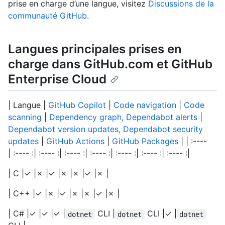
prise en charge d’une langue, visitez
Discussions de la
communauté GitHub
.
Langues principales prises en
charge dans GitHub.com et GitHub
Enterprise Cloud
| Langue |
GitHub Copilot
|
Code navigation
|
Code
scanning
|
Dependency graph, Dependabot alerts
|
Dependabot version updates, Dependabot security
updates
|
GitHub Actions
|
GitHub Packages
| | :----
| :---- :| :---- :| :---- :| :---- :| :---- :| :---- :| :---- :|
| C |✓ |✗ |✓ |✗ |✗ |✓ |✗ |
| C++ |✓ |✗ |✓ |✗ |✗ |✓ |✗ |
| C# |✓ |✓ |✓ |
CLI |
CLI |✓ |
dotnet
dotnet
dotnet