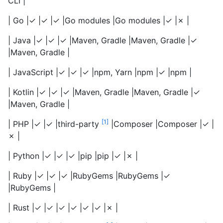
CLI |
| Go |✓ |✓ |✓ |Go modules |Go modules |✓ |✗ |
| Java |✓ |✓ |✓ |Maven, Gradle |Maven, Gradle |✓
|Maven, Gradle |
| JavaScript |✓ |✓ |✓ |npm, Yarn |npm |✓ |npm |
| Kotlin |✓ |✓ |✓ |Maven, Gradle |Maven, Gradle |✓
|Maven, Gradle |
1
| PHP |✓ |✓ |third-party
|Composer |Composer |✓ |
✗ |
| Python |✓ |✓ |✓ |pip |pip |✓ |✗ |
| Ruby |✓ |✓ |✓ |RubyGems |RubyGems |✓
|RubyGems |
| Rust |✓ |✓ |✓ |✓ |✓ |✓ |✗ |