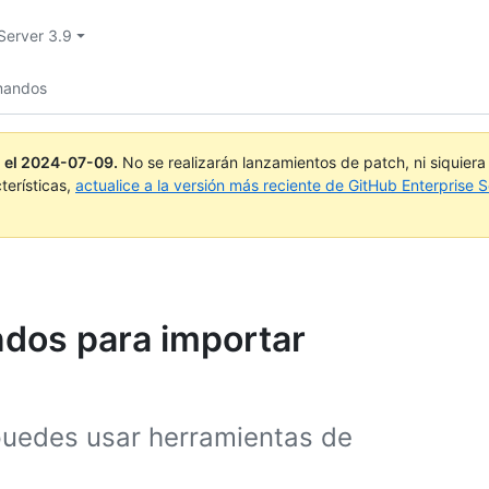
Server 3.9
mandos
 el
2024-07-09
.
No se realizarán lanzamientos de patch, ni siquier
terísticas,
actualice a la versión más reciente de GitHub Enterprise S
ndos para importar
 puedes usar herramientas de