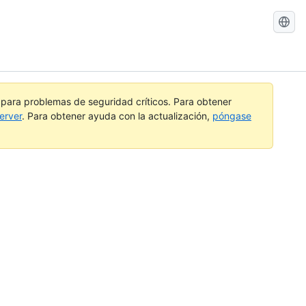
Buscar
GitHub
Docs
a para problemas de seguridad críticos. Para obtener
erver
. Para obtener ayuda con la actualización,
póngase