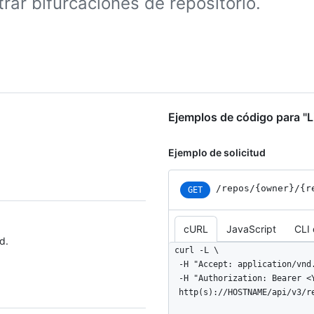
rar bifurcaciones de repositorio.
Ejemplos de código para "Li
Ejemplo de solicitud
/repos
/{owner}
/{r
GET
cURL
JavaScript
CLI
d.
curl -L \

  -H "Accept: application/vnd.github+json" \

  -H "Authorization: Bearer <YOUR-TOKEN>" \

  http(s)://HOSTNAME/api/v3/