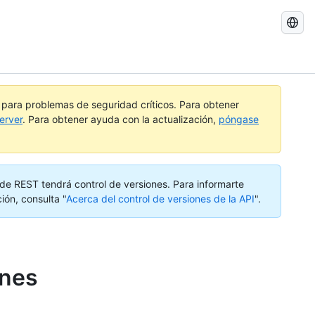
Buscar
GitHub
Docs
a para problemas de seguridad críticos. Para obtener
erver
. Para obtener ayuda con la actualización,
póngase
I de REST tendrá control de versiones. Para informarte
ión, consulta "
Acerca del control de versiones de la API
".
ones