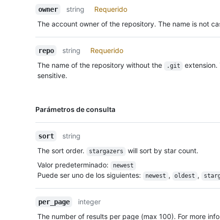
Descripción
string
Requerido
owner
The account owner of the repository. The name is not cas
string
Requerido
repo
The name of the repository without the
extension.
.git
sensitive.
Nombre,
Parámetros de consulta
Tipo,
Descripción
string
sort
The sort order.
will sort by star count.
stargazers
Valor predeterminado
:
newest
Puede ser uno de los siguientes
:
,
,
newest
oldest
star
integer
per_page
The number of results per page (max 100). For more info