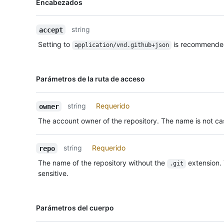
Encabezados
Tipo,
Descripción
string
accept
Setting to
is recommende
application/vnd.github+json
Nombre,
Parámetros de la ruta de acceso
Tipo,
Descripción
string
Requerido
owner
The account owner of the repository. The name is not cas
string
Requerido
repo
The name of the repository without the
extension.
.git
sensitive.
Nombre,
Parámetros del cuerpo
Tipo,