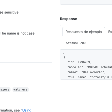
e sensitive.
Response
Respuesta de ejemplo
Es
 The name is not case
Status: 200
[

  {

    "id": 1296269,

    "node_id": "MDEwOlJlcG9zaXRvcnkxMjk2MjY5",

    "name": "Hello-World",

    "full_name": "octocat/Hello-World",

    "owner": {

      "login": "octocat",

,
gazers
watchers
      "id": 1,

      "node_id": "MDQ6VXNlcjE=",

      "avatar_url": "https://github.com/images/error/octocat_happy.gif",

      "gravatar_id": "",

rmation, see "
Using