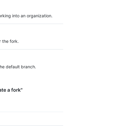
    "homepage": "https://github.com",

    "language": null,

rking into an organization.
    "forks_count": 9,

    "stargazers_count": 80,

    "watchers_count": 80,

    "size": 108,

 the fork.
    "default_branch": "master",

    "open_issues_count": 0,

    "is_template": true,

    "topics": [

      "octocat",

the default branch.
      "atom",

      "electron",

      "api"

te a fork"
    ],

    "has_issues": true,

    "has_projects": true,

    "has_wiki": true,

    "has_pages": false,

    "has_downloads": true,

    "archived": false,

    "disabled": false,
