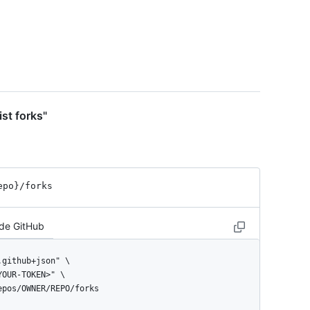
st forks"
epo}
/forks
 de GitHub
repos/OWNER/REPO/forks