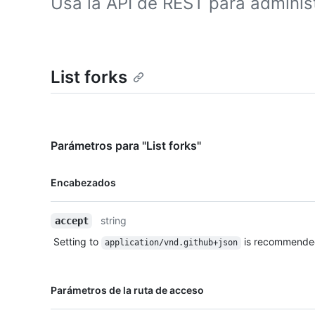
Usa la API de REST para administ
List forks
Parámetros para "List forks"
Nombre,
Encabezados
Tipo,
Descripción
string
accept
Setting to
is recommende
application/vnd.github+json
Nombre,
Parámetros de la ruta de acceso
Tipo,