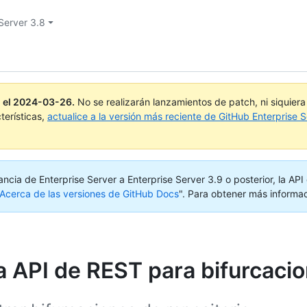
Server 3.8
 el
2024-03-26
.
No se realizarán lanzamientos de patch, ni siquier
terísticas,
actualice a la versión más reciente de GitHub Enterprise S
ancia de Enterprise Server a Enterprise Server 3.9 o posterior, la AP
Acerca de las versiones de GitHub Docs
".
Para obtener más informac
a API de REST para bifurcaci