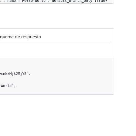
at","name":"Hello-World","default_branch_only":true}'
quema de respuesta
,participating}",
