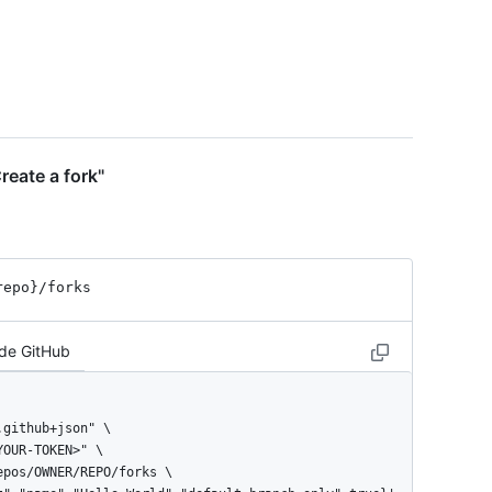
tor}",

reate a fork"
repo}
/forks
 de GitHub
",


